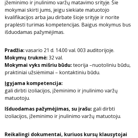
įžeminimo ir įnulinimo varžų matavimo srityje. Šie
mokymai skirti jums, jeigu siekiate matuotojo
kvalifikacijos arba jau dirbate šioje srityje ir norite
praplėsti turimas kompetencijas. Baigus mokymus bus
išduodamas pažymėjimas.
Pradžia:
vasario 21 d. 14.00 val. 003 auditorijoje.
Mokymų trukmė:
32 val.
Mokymai vyks mišriu būdu:
teorija –nuotoliniu būdu,
praktiniai užsiėmimai – kontaktiniu būdu.
Įgyjama kompetencija:
gali dirbti izoliacijos, įžeminimo ir įnulinimo varžų
matuotoju.
Išduodamas pažymėjimas, su įrašu:
gali dirbti
izoliacijos, įžeminimo ir įnulinimo varžų matuotoju.
Reikalingi dokumentai, kuriuos kursų klausytojai