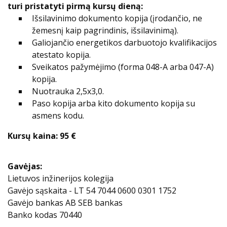
turi pristatyti pirmą kursų dieną:
Išsilavinimo dokumento kopija (įrodančio, ne
žemesnį kaip pagrindinis, išsilavinimą).
Galiojančio energetikos darbuotojo kvalifikacijos
atestato kopija.
Sveikatos pažymėjimo (forma 048-A arba 047-A)
kopija.
Nuotrauka 2,5x3,0.
Paso kopija arba kito dokumento kopija su
asmens kodu.
Kursų kaina: 95 €
Gavėjas:
Lietuvos inžinerijos kolegija
Gavėjo sąskaita - LT 54 7044 0600 0301 1752
Gavėjo bankas AB SEB bankas
Banko kodas 70440