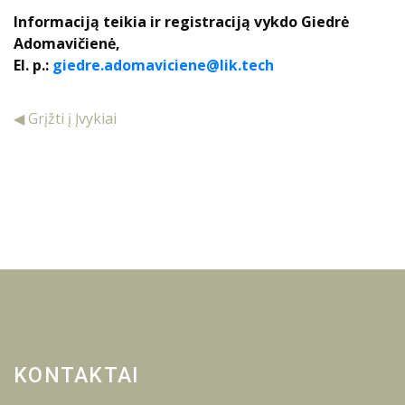
Informaciją teikia ir registraciją vykdo Giedrė
Adomavičienė,
El. p.:
giedre.adomaviciene@lik.tech
◀ Grįžti į Įvykiai
KONTAKTAI