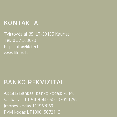
KONTAKTAI
Tvirtovės al. 35, LT-50155 Kaunas
Tel.: 0 37 308620
El. p.: info@lik.tech
www.lik.tech
BANKO REKVIZITAI
AB SEB Bankas, banko kodas: 70440
Sąskaita – LT 54 7044 0600 0301 1752
Įmonės kodas 111967869
PVM kodas LT100015072113