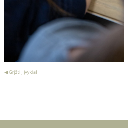
◀ Grįžti į Įvykiai