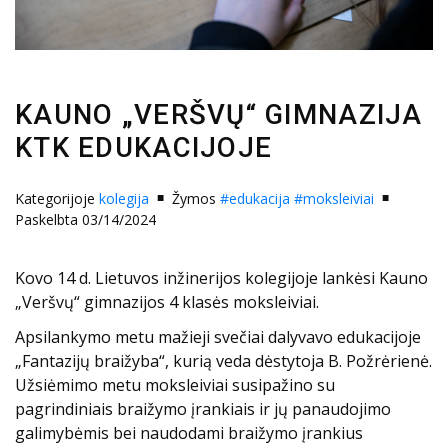
KAUNO „VERŠVŲ“ GIMNAZIJA
KTK EDUKACIJOJE
Kategorijoje
kolegija
Žymos
#edukacija
#moksleiviai
Paskelbta 03/14/2024
Kovo 14 d. Lietuvos inžinerijos kolegijoje lankėsi Kauno
„Veršvų“ gimnazijos 4 klasės moksleiviai.
Apsilankymo metu mažieji svečiai dalyvavo edukacijoje
„Fantazijų braižyba“, kurią veda dėstytoja B. Požrėrienė.
Užsiėmimo metu moksleiviai susipažino su
pagrindiniais braižymo įrankiais ir jų panaudojimo
galimybėmis bei naudodami braižymo įrankius