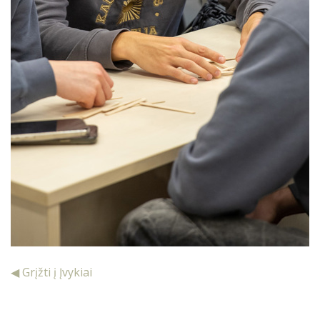
◀ Grįžti į Įvykiai