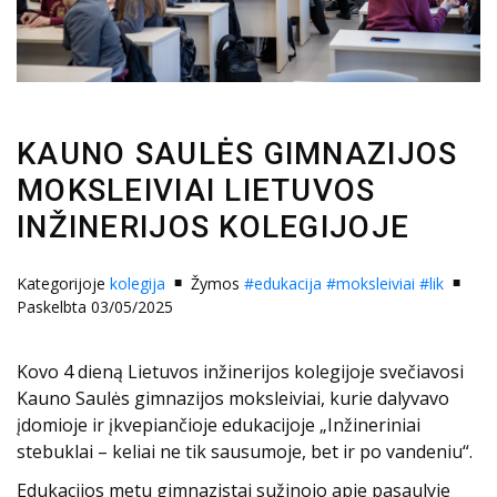
KAUNO SAULĖS GIMNAZIJOS
MOKSLEIVIAI LIETUVOS
INŽINERIJOS KOLEGIJOJE
Kategorijoje
kolegija
Žymos
#edukacija
#moksleiviai
#lik
Paskelbta 03/05/2025
Kovo 4 dieną Lietuvos inžinerijos kolegijoje svečiavosi
Kauno Saulės gimnazijos moksleiviai, kurie dalyvavo
įdomioje ir įkvepiančioje edukacijoje „Inžineriniai
stebuklai – keliai ne tik sausumoje, bet ir po vandeniu“.
Edukacijos metu gimnazistai sužinojo apie pasaulyje