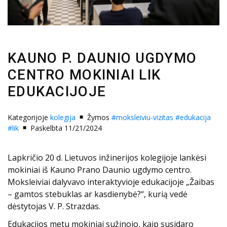
KAUNO P. DAUNIO UGDYMO
CENTRO MOKINIAI LIK
EDUKACIJOJE
Kategorijoje
kolegija
Žymos
#moksleiviu-vizitas
#edukacija
#lik
Paskelbta 11/21/2024
Lapkričio 20 d. Lietuvos inžinerijos kolegijoje lankėsi
mokiniai iš Kauno Prano Daunio ugdymo centro.
Moksleiviai dalyvavo interaktyvioje edukacijoje „Žaibas
– gamtos stebuklas ar kasdienybė?“, kurią vedė
dėstytojas V. P. Strazdas.
Edukacijos metu mokiniai sužinojo, kaip susidaro