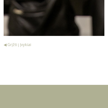
◀ Grįžti į Įvykiai