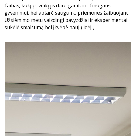
žaibas, kokį poveikį jis daro gamtai ir žmogaus
gyvenimui, bei aptarė saugumo priemones žaibuojant.
Užsiėmimo metu vaizdingi pavyzdžiai ir eksperimentai
sukėlė smalsumą bei įkvėpė naujų idėjų.