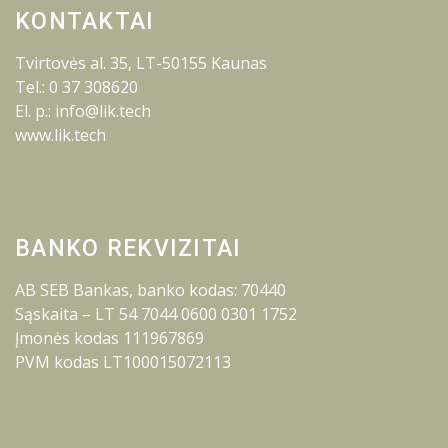
KONTAKTAI
Tvirtovės al. 35, LT-50155 Kaunas
Tel.: 0 37 308620
El. p.: info@lik.tech
www.lik.tech
BANKO REKVIZITAI
AB SEB Bankas, banko kodas: 70440
Sąskaita – LT 54 7044 0600 0301 1752
Įmonės kodas 111967869
PVM kodas LT100015072113