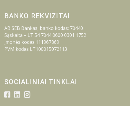
BANKO REKVIZITAI
AB SEB Bankas, banko kodas: 70440
Sąskaita – LT 54 7044 0600 0301 1752
Įmonės kodas 111967869
PVM kodas LT100015072113
SOCIALINIAI TINKLAI
© 2026 Lietuvos inžinerijos kolegija.
Visos teisės saugomos.