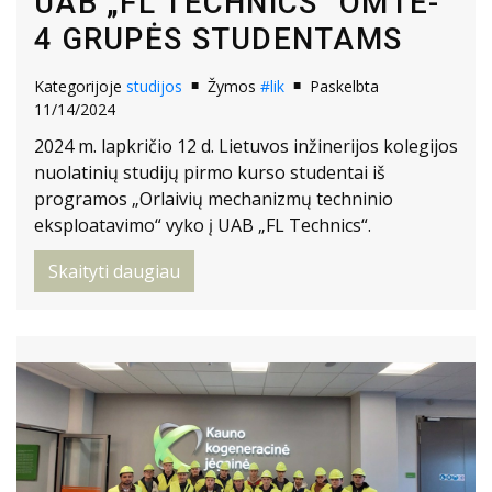
UAB „FL TECHNICS“ OMTE-
4 GRUPĖS STUDENTAMS
Kategorijoje
studijos
Žymos
#lik
Paskelbta
11/14/2024
2024 m. lapkričio 12 d. Lietuvos inžinerijos kolegijos
nuolatinių studijų pirmo kurso studentai iš
programos „Orlaivių mechanizmų techninio
eksploatavimo“ vyko į UAB „FL Technics“.
Skaityti daugiau