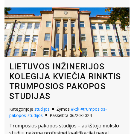
LIETUVOS INŽINERIJOS
KOLEGIJA KVIEČIA RINKTIS
TRUMPOSIOS PAKOPOS
STUDIJAS
Kategorijoje
studijos
Žymos
#ktk
#trumposios-
pakopos-studijos
Paskelbta 06/20/2024
Trumposios pakopos studijos – aukštojo mokslo
studijų pakopa profesinei kvalifikacijai pagal