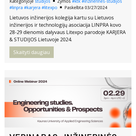
Kategorijoje
studijos
Žymos
#ktk
#inzinerines-studijos
#linpra
#karjera
#litexpo
Paskelbta 03/27/2024
Lietuvos inžinerijos kolegija kartu su Lietuvos
inžinerijos ir technologijų asociacija LINPRA kovo
28-29 dienomis dalyvaus Litexpo parodoje KARJERA
& STUDIJOS Lietuvoje 2024.
Skaityti daugiau