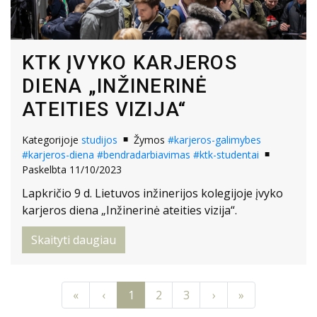
KTK ĮVYKO KARJEROS
DIENA „INŽINERINĖ
ATEITIES VIZIJA“
Kategorijoje
studijos
Žymos
#karjeros-galimybes
#karjeros-diena
#bendradarbiavimas
#ktk-studentai
Paskelbta 11/10/2023
Lapkričio 9 d. Lietuvos inžinerijos kolegijoje įvyko
karjeros diena „Inžinerinė ateities vizija“.
Skaityti daugiau
Previous
Previous
Next
Next
«
‹
1
2
3
›
»