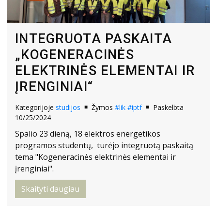
INTEGRUOTA PASKAITA
„KOGENERACINĖS
ELEKTRINĖS ELEMENTAI IR
ĮRENGINIAI“
Kategorijoje
studijos
Žymos
#lik
#iptf
Paskelbta
10/25/2024
Spalio 23 dieną, 18 elektros energetikos
programos studentų, turėjo integruotą paskaitą
tema "Kogeneracinės elektrinės elementai ir
įrenginiai".
Skaityti daugiau