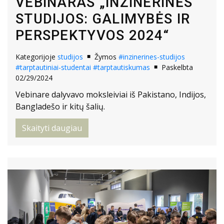
VEBINARAS „INŽINERINĖS
STUDIJOS: GALIMYBĖS IR
PERSPEKTYVOS 2024“
Kategorijoje
studijos
Žymos
#inzinerines-studijos
#tarptautiniai-studentai
#tarptautiskumas
Paskelbta
02/29/2024
Vebinare dalyvavo moksleiviai iš Pakistano, Indijos,
Bangladešo ir kitų šalių.
Skaityti daugiau