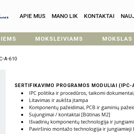
APIE MUS
MANO LIK
KONTAKTAI
NAU
SIEMS
MOKSLEIVIAMS
MOKSLAS
C-A-610
SERTIFIKAVIMO PROGRAMOS MODULIAI (IPC-A-
IPC politika ir procedūros, taikomi dokumentai
Litavimas ir aukšta įtampa
Komponentų pažeidimai, PCB ir gaminių pažei
Sujungimai / kontaktai [Būtinas M2]
Išvadinių komponentų technologija ir jungiamiej
Paviršinio montažo technologija ir jungiamieji 