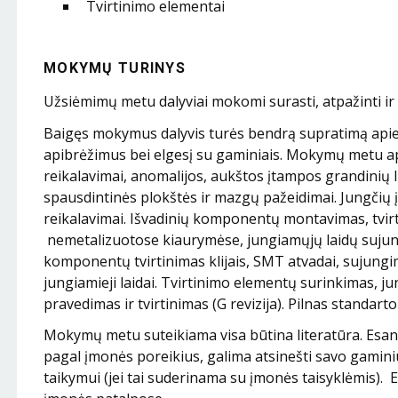
Tvirtinimo elementai
MOKYMŲ TURINYS
Užsiėmimų metu dalyviai mokomi surasti, atpažinti ir 
Baigęs mokymus dalyvis turės bendrą supratimą apie 
apibrėžimus bei elgesį su gaminiais. Mokymų metu a
reikalavimai, anomalijos, aukštos įtampos grandinių
spausdintinės plokštės ir mazgų pažeidimai. Jungčių į
reikalavimai. Išvadinių komponentų montavimas, tvirt
nemetalizuotose kiaurymėse, jungiamųjų laidų sujun
komponentų tvirtinimas klijais, SMT atvadai, sujungim
jungiamieji laidai. Tvirtinimo elementų surinkimas, jun
pravedimas ir tvirtinimas (G revizija). Pilnas standart
Mokymų metu suteikiama visa būtina literatūra. Esan
pagal įmonės poreikius, galima atsinešti savo gamin
taikymui (jei tai suderinama su įmonės taisyklėmis). 