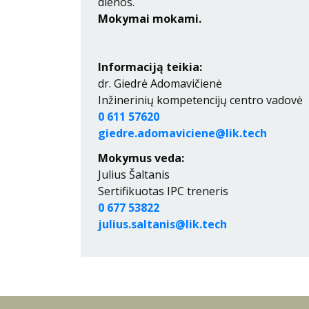
dienos.
Mokymai mokami.
Informaciją teikia:
dr. Giedrė Adomavičienė
Inžinerinių kompetencijų centro vadovė
0 611 57620
giedre.adomaviciene@lik.tech
Mokymus veda:
Julius Šaltanis
Sertifikuotas IPC treneris
0 677 53822
julius.saltanis@lik.tech