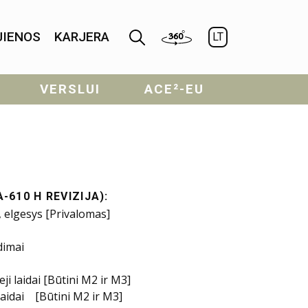
JIENOS
KARJERA
LT
VERSLUI
ACE²-EU
610 H REVIZIJA):
, elgesys [Privalomas]
dimai
i laidai [Būtini M2 ir M3]
laidai [Būtini M2 ir M3]