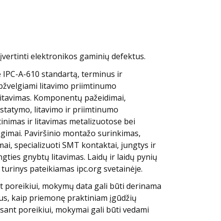
įvertinti elektronikos gaminių defektus.
IPC-A-610 standartą, terminus ir
pžvelgiami litavimo priimtinumo
 litavimas. Komponentų pažeidimai,
statymo, litavimo ir priimtinumo
inimas ir litavimas metalizuotose bei
gimai. Paviršinio montažo surinkimas,
ai, specializuoti SMT kontaktai, jungtys ir
gties gnybtų litavimas. Laidų ir laidų pynių
o turinys pateikiamas ipc.org svetainėje.
t poreikiui, mokymų data gali būti derinama
ius, kaip priemonę praktiniam įgūdžių
Esant poreikiui, mokymai gali būti vedami