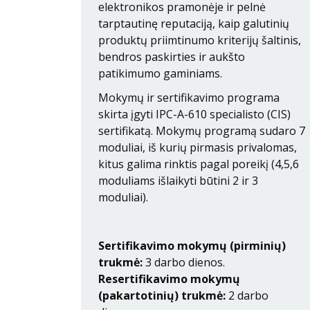
elektronikos pramonėje ir pelnė
tarptautinę reputaciją, kaip galutinių
produktų priimtinumo kriterijų šaltinis,
bendros paskirties ir aukšto
patikimumo gaminiams.
Mokymų ir sertifikavimo programa
skirta įgyti IPC-A-610 specialisto (CIS)
sertifikatą. Mokymų programą sudaro 7
moduliai, iš kurių pirmasis privalomas,
kitus galima rinktis pagal poreikį (4,5,6
moduliams išlaikyti būtini 2 ir 3
moduliai).
Sertifikavimo mokymų (pirminių)
trukmė:
3 darbo dienos.
Resertifikavimo mokymų
(pakartotinių) trukmė:
2 darbo