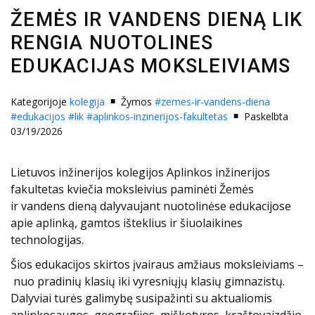
ŽEMĖS IR VANDENS DIENĄ LIK
RENGIA NUOTOLINES
EDUKACIJAS MOKSLEIVIAMS
Kategorijoje
kolegija
Žymos
#zemes-ir-vandens-diena
#edukacijos
#lik
#aplinkos-inzinerijos-fakultetas
Paskelbta
03/19/2026
Lietuvos inžinerijos kolegijos Aplinkos inžinerijos
fakultetas kviečia moksleivius paminėti Žemės
ir vandens dieną dalyvaujant nuotolinėse edukacijose
apie aplinką, gamtos išteklius ir šiuolaikines
technologijas.
Šios edukacijos skirtos įvairaus amžiaus moksleiviams –
nuo pradinių klasių iki vyresniųjų klasių gimnazistų.
Dalyviai turės galimybę susipažinti su aktualiomis
aplinkosaugos, geografijos, miškotyros, kraštovaizdžio,