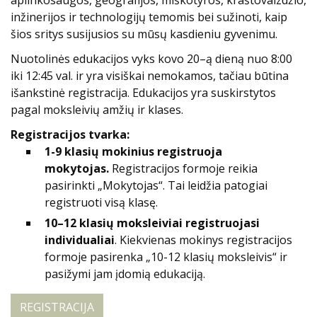
inžinerijos ir technologijų temomis bei sužinoti, kaip
šios sritys susijusios su mūsų kasdieniu gyvenimu.
Nuotolinės edukacijos vyks kovo 20–ą dieną nuo 8:00
iki 12:45 val. ir yra visiškai
nemokamos, tačiau būtina
išankstinė registracija. Edukacijos yra suskirstytos
pagal moksleivių amžių ir klases.
Registracijos tvarka:
1-9 klasių mokinius registruoja
mokytojas.
Registracijos formoje reikia
pasirinkti „Mokytojas“. Tai leidžia patogiai
registruoti visą klasę.
10–12 klasių moksleiviai registruojasi
individualiai
. Kiekvienas mokinys registracijos
formoje pasirenka „10-12 klasių moksleivis“ ir
pasižymi jam įdomią edukaciją.
REGISTRACIJA