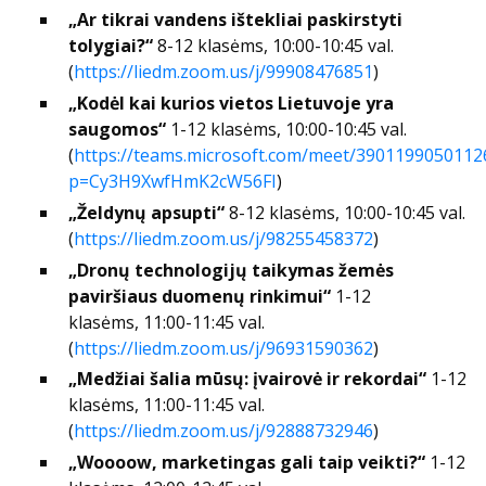
„Ar tikrai vandens ištekliai paskirstyti
tolygiai?“
8-12 klasėms, 10:00-10:45 val.
(
https://liedm.zoom.us/j/99908476851
)
„Kodėl kai kurios vietos Lietuvoje yra
saugomos“
1-12 klasėms, 10:00-10:45 val.
(
https://teams.microsoft.com/meet/3901199050112
p=Cy3H9XwfHmK2cW56FI
)
„Želdynų apsupti“
8-12 klasėms, 10:00-10:45 val.
(
https://liedm.zoom.us/j/98255458372
)
„Dronų technologijų taikymas žemės
paviršiaus duomenų rinkimui“
1-12
klasėms, 11:00-11:45 val.
(
https://liedm.zoom.us/j/96931590362
)
„Medžiai šalia mūsų: įvairovė ir rekordai“
1-12
klasėms, 11:00-11:45 val.
(
https://liedm.zoom.us/j/92888732946
)
„Woooow, marketingas gali taip veikti?“
1-12