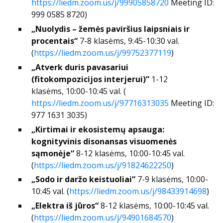
https://liedm.zoom.us/j/99905858720
Meeting ID:
999 0585 8720
)
„Nuolydis – žemės paviršius laipsniais ir
procentais“
7-8 klasėms, 9:45-10:30 val.
(
https://liedm.zoom.us/j/99752377119
)
„Atverk duris pavasariui
(fitokompozicijos interjerui)“
1-12
klasėms, 10:00-10:45 val.
(
https://liedm.zoom.us/j/97716313035
Meeting ID:
977 1631 3035
)
„Kirtimai ir ekosistemų apsauga:
kognityvinis disonansas visuomenės
sąmonėje“
8-12 klasėms, 10:00-10:45 val.
(
https://liedm.zoom.us/j/91824622250
)
„Sodo ir daržo keistuoliai“
7-9 klasėms, 10:00-
10:45 val.
(
https://liedm.zoom.us/j/98433914698
)
„Elektra iš jūros“
8-12 klasėms, 10:00-10:45 val.
(
https://liedm.zoom.us/j/94901684570
)