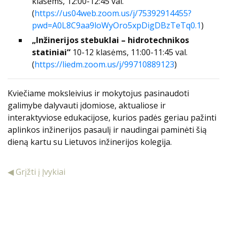
klasėms, 12:00-12:45 val.
(
https://us04web.zoom.us/j/75392914455?
pwd=A0L8C9aa9loWyOro5xpDigDBzTeTq0.1
)
„Inžinerijos stebuklai – hidrotechnikos
statiniai“
10-12 klasėms, 11:00-11:45 val.
(
https://liedm.zoom.us/j/99710889123
)
Kviečiame moksleivius ir mokytojus pasinaudoti
galimybe dalyvauti įdomiose, aktualiose ir
interaktyviose edukacijose, kurios padės geriau pažinti
aplinkos inžinerijos pasaulį
ir naudingai paminėti šią
dieną kartu su Lietuvos inžinerijos kolegija
.
◀ Grįžti į Įvykiai