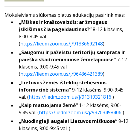
Moksleiviams siūlomas platus edukacijų pasirinkimas:
„Miškas ir kraštovaizdis: ar žmogaus
įsikišimas čia pageidautinas?“
8-12 klasėms,
8:00-8:45 val.
(
https://liedm.zoom.us/j/91336692148
)
„Saugomų ir pažeistų teritorijų samprata ir
paieška skaitmeniniuose žemėlapiuose“
7-12
klasėms, 9:00-9:45 val.
(
https://liedm.zoom.us/j/96486421389
)
„Lietuvos žemės išteklių stebėsenos
informacinė sistema“
9-12 klasėms, 9:00-9:45
val.
(
https://liedm.zoom.us/j/91319321816
)
„Kaip matuojama žemė“
1-12 klasėms, 9:00-
9:45 val.
(
https://liedm.zoom.us/j/93703498406
)
„Nuodingieji augalai Lietuvos miškuose“
9-12
klasėms, 9:00-9:45 val.
(