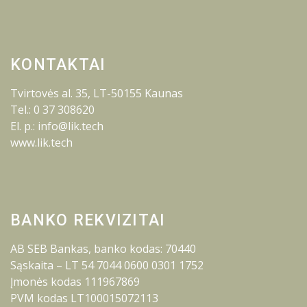
KONTAKTAI
Tvirtovės al. 35, LT-50155 Kaunas
Tel.: 0 37 308620
El. p.: info@lik.tech
www.lik.tech
BANKO REKVIZITAI
AB SEB Bankas, banko kodas: 70440
Sąskaita – LT 54 7044 0600 0301 1752
Įmonės kodas 111967869
PVM kodas LT100015072113