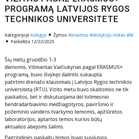
PROGRAMĄ LATVIJOS RYGOS
TECHNIKOS UNIVERSITETE
Kategorijoje
kolegija
Žymos
#erasmus
#destytoju-vizitas
#lik
Paskelbta 12/22/2025
Šių metų gruodžio 1-3
dienomis, Vilimantas Vaičiukynas pagal ERASMUS+
programą, buvo išvykęs dalintis sukaupta
patirtimi drenažo klausimais į Latvijos Rygos technikos
universitetą (RTU). Vizito metu buvo skaitomos ne tik
paskaitos, bet ir diskutuojama dėl tolimesnio
bendradarbiavimo medžiagotyros, paviršinio ir
požeminio vandens tvarkymo temomis, apžiūrėtos
laboratorijos, aptartos temos kurios būtų
aktualios abejoms šalims.
Pagrindinės paskaitų temos buvo susijusios