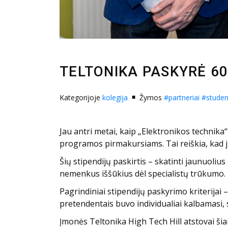
TELTONIKA PASKYRĖ 6
Kategorijoje
kolegija
Žymos
#partneriai
#studen
Jau antri metai, kaip „Elektronikos technik
programos pirmakursiams. Tai reiškia, kad 
Šių stipendijų paskirtis – skatinti jaunuolius
nemenkus iššūkius dėl specialistų trūkumo.
Pagrindiniai stipendijų paskyrimo kriterijai 
pretendentais buvo individualiai kalbamasi, si
Įmonės Teltonika High Tech Hill atstovai šiai