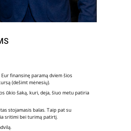
MS
0 Eur finansinę paramą dviem šios
kursą (dešimt mėnesių).
os ūkio šaką, kuri, deja, šiuo metu patiria
štas stojamasis balas. Taip pat su
 sritimi bei turimą patirtį.
dvilą.