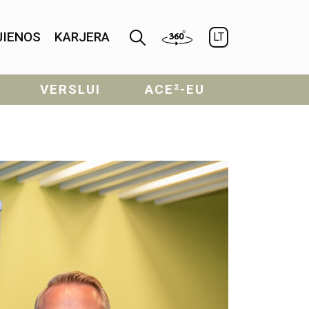
JIENOS
KARJERA
LT
VERSLUI
ACE²-EU