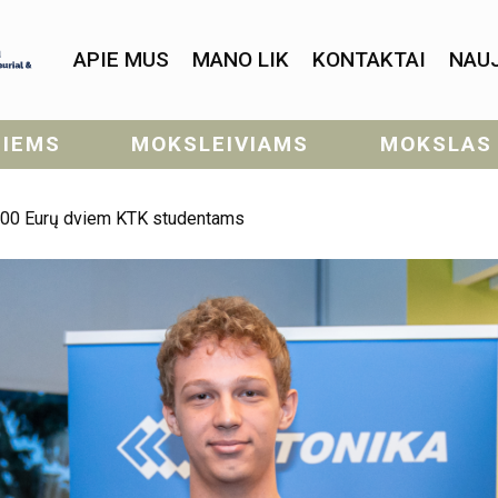
APIE MUS
MANO LIK
KONTAKTAI
NAU
SIEMS
MOKSLEIVIAMS
MOKSLAS
6000 Eurų dviem KTK studentams