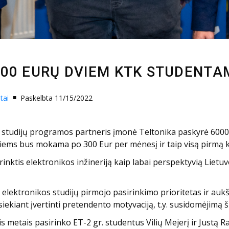
000 EURŲ DVIEM KTK STUDENTA
tai
Paskelbta 11/15/2022
a“ studijų programos partneris įmonė Teltonika paskyrė 600
jiems bus mokama po 300 Eur per mėnesį ir taip visą pirmą 
 rinktis elektronikos inžineriją kaip labai perspektyvią Lietuv
– elektronikos studijų pirmojo pasirinkimo prioritetas ir auk
ekiant įvertinti pretendento motyvaciją, t.y. susidomėjimą šia
s metais pasirinko ET-2 gr. studentus Vilių Mejerį ir Justą Ra