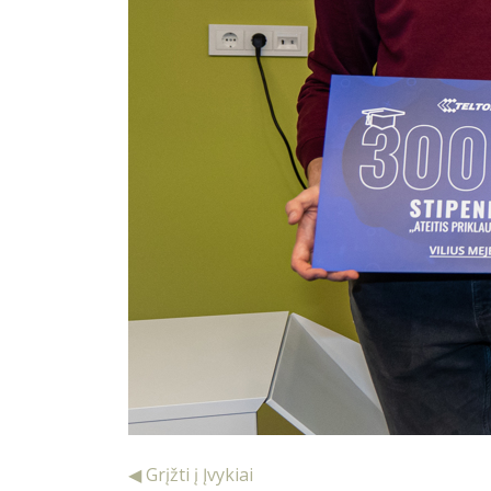
◀ Grįžti į Įvykiai