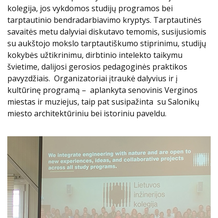
kolegija, jos vykdomos studijų programos bei
tarptautinio bendradarbiavimo kryptys. Tarptautinės
savaitės metu dalyviai diskutavo temomis, susijusiomis
su aukštojo mokslo tarptautiškumo stiprinimu, studijų
kokybės užtikrinimu, dirbtinio intelekto taikymu
švietime, dalijosi gerosios pedagoginės praktikos
pavyzdžiais. Organizatoriai įtraukė dalyvius ir į
kultūrinę programą – aplankyta senovinis Verginos
miestas ir muziejus, taip pat susipažinta su Salonikų
miesto architektūriniu bei istoriniu paveldu.