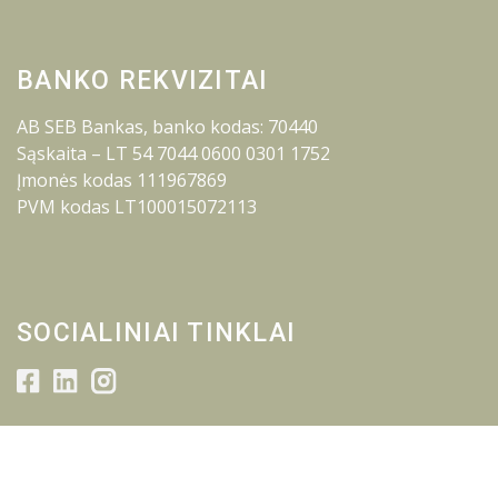
BANKO REKVIZITAI
AB SEB Bankas, banko kodas: 70440
Sąskaita – LT 54 7044 0600 0301 1752
Įmonės kodas 111967869
PVM kodas LT100015072113
SOCIALINIAI TINKLAI
© 2026 Lietuvos inžinerijos kolegija.
Visos teisės saugomos.