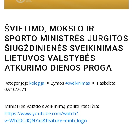
ŠVIETIMO, MOKSLO IR
SPORTO MINISTRĖS JURGITOS
ŠIUGŽDINIENĖS SVEIKINIMAS
LIETUVOS VALSTYBĖS
ATKŪRIMO DIENOS PROGA.
Kategorijoje
kolegija
Žymos
#sveikinimas
Paskelbta
02/16/2021
Ministrės vaizdo sveikinimą galite rasti čia:
https://www.youtube.com/watch?
v=Wh20CdQNYxc&feature=emb_logo