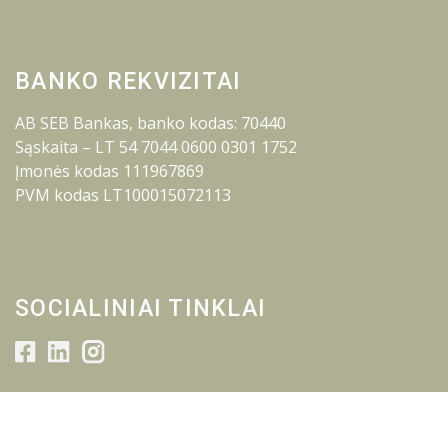
BANKO REKVIZITAI
AB SEB Bankas, banko kodas: 70440
Sąskaita – LT 54 7044 0600 0301 1752
Įmonės kodas 111967869
PVM kodas LT100015072113
SOCIALINIAI TINKLAI
© 2026 Lietuvos inžinerijos kolegija.
Visos teisės saugomos.