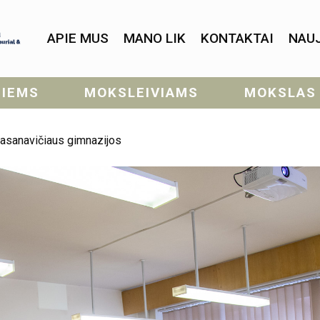
APIE MUS
MANO LIK
KONTAKTAI
NAU
SIEMS
MOKSLEIVIAMS
MOKSLAS
Basanavičiaus gimnazijos