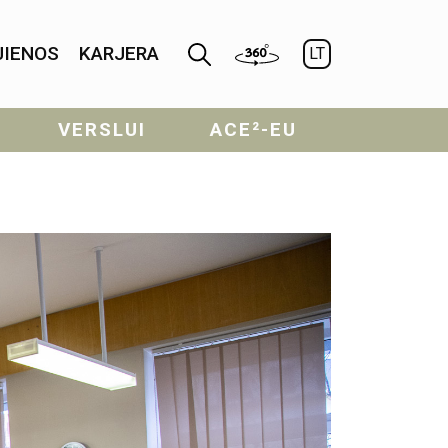
JIENOS
KARJERA
LT
VERSLUI
ACE²-EU