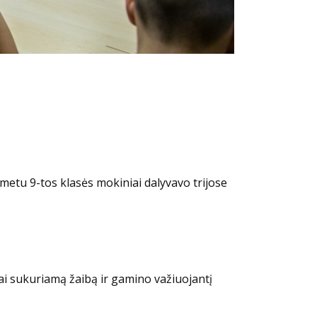
 metu 9-tos klasės mokiniai dalyvavo trijose
iai sukuriamą žaibą ir gamino važiuojantį