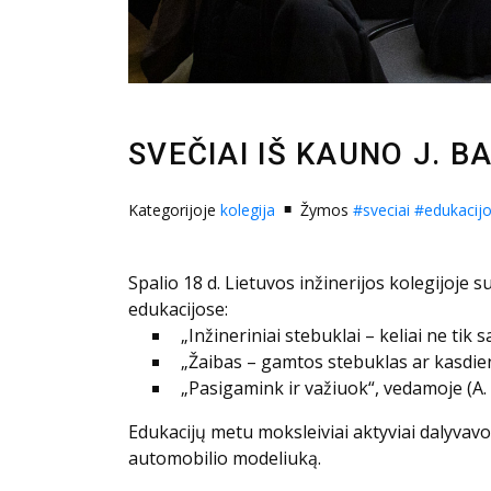
SVEČIAI IŠ KAUNO J. 
Kategorijoje
kolegija
Žymos
#sveciai
#edukacij
Spalio 18 d. Lietuvos inžinerijos kolegijoje 
edukacijose:
„Inžineriniai stebuklai – keliai ne tik
„Žaibas – gamtos stebuklas ar kasdieny
„Pasigamink ir važiuok“, vedamoje (A.
Edukacijų metu moksleiviai aktyviai dalyvavo 
automobilio modeliuką.