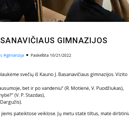
BASANAVIČIAUS GIMNAZIJOS
os
#gimanzija
Paskelbta 10/21/2022
sulaukėme svečių iš Kauno J. Basanavičiaus gimnazijos. Vizito
 sausumoje, bet ir po vandeniu“ (R. Motienė, V. Puodžiukas),
bė?“ (V. P. Stazdas),
 Dargužis).
jiems pateiktose veiklose. Jų metu statė tiltus, matė dirbtin