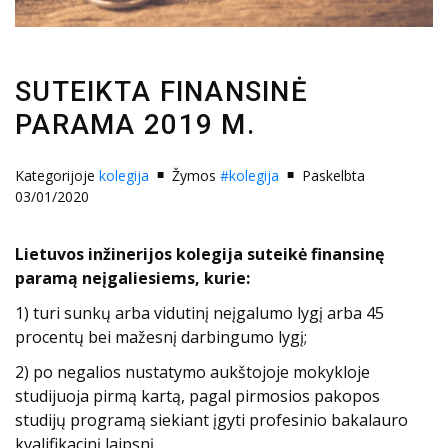
SUTEIKTA FINANSINĖ
PARAMA 2019 M.
Kategorijoje
kolegija
Žymos
#kolegija
Paskelbta
03/01/2020
Lietuvos inžinerijos kolegija suteikė finansinę
paramą neįgaliesiems, kurie:
1) turi sunkų arba vidutinį neįgalumo lygį arba 45
procentų bei mažesnį darbingumo lygį;
2) po negalios nustatymo aukštojoje mokykloje
studijuoja pirmą kartą, pagal pirmosios pakopos
studijų programą siekiant įgyti profesinio bakalauro
kvalifikacinį laipsnį.