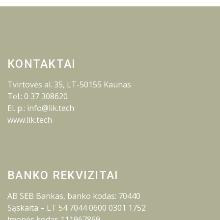
KONTAKTAI
Tvirtovės al. 35, LT-50155 Kaunas
Tel.: 0 37 308620
El. p.: info@lik.tech
www.lik.tech
BANKO REKVIZITAI
AB SEB Bankas, banko kodas: 70440
Sąskaita – LT 54 7044 0600 0301 1752
Įmonės kodas 111967869