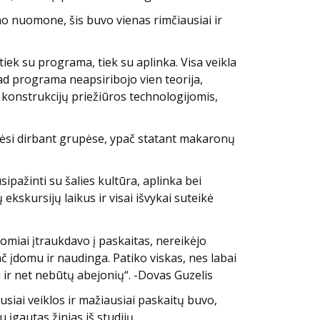
mano nuomone, šis buvo vienas rimčiausiai ir
iek su programa, tiek su aplinka. Visa veikla
 kad programa neapsiribojo vien teorija,
konstrukcijų priežiūros technologijomis,
autėsi dirbant grupėse, ypač statant makaronų
ipažinti su šalies kultūra, aplinka bei
kskursijų laikus ir visai išvykai suteikė
omiai įtraukdavo į paskaitas, nereikėjo
ač įdomu ir naudinga. Patiko viskas, nes labai
u ir net nebūtų abejonių“. -Dovas Guzelis
siai veiklos ir mažiausiai paskaitų buvo,
įgautas žinias iš studijų.