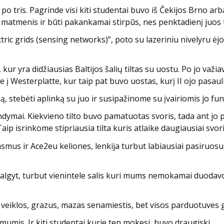
 tris. Pagrinde visi kiti studentai buvo iš Čekijos Brno arba
rus matmenis ir būti pakankamai stirpūs, nes penktadienį juos
ric grids (sensing networks)”, poto su lazeriniu nivelyru ėj
kur yra didžiausias Baltijos šalių tiltas su uostu. Po jo va
me į Westerplatte, kur taip pat buvo uostas, kurį II ojo pasa
ą, stebėti aplinką su juo ir susipažinome su įvairiomis jo f
dymai. Kiekvieno tilto buvo pamatuotas svoris, tada ant jo 
Taip isrinkome stipriausia tilta kuris atlaike daugiausiai svori
smus ir Ace2eu keliones, lenkija turbut labiausiai pasiruosus
t, turbut vienintele salis kuri mums nemokamai duodavo 
veiklos, grazus, mazas senamiestis, bet visos parduotuves 
 mumis. Ir kiti studentai kurie ten mokesi, buvo draugiski.