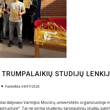
Š TRUMPALAIKIŲ STUDIJŲ LENKI
Paskelbta 04/07/2026
entai dalyvavo Varmijos Mozūrų universiteto organizuotoje mi
structure“. Tai ne pirma studentų tarptautinių studijų patirti