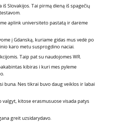
 iš Slovakijos. Tai pirmą dieną iš spagečių
 testavom.
ome aplink universiteto pastatą ir darėme
žiavome į Gdanską, kuriame gidas mus vedė po
ulinio karo metu susprogdino naciai.
unkcijomis. Taip pat su naudojomes WR.
pakabintas kibiras i kuri mes pyleme
o.
i buna. Nes tikrai buvo daug veiklos ir labai
valgyt, kitose erasmusuose visada patys
gana greit uzsidarydavo.