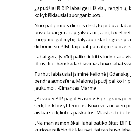
„Įspūdžiai iš BIP labai geri. Iš visų renginių
kokybiškiausiai suorganizuotų.
Nuo pat pirmos dienos dėstytojai buvo labai 
buvo labai gerai apgalvota ir įvairi, todėl n
turėjome galimybę dalyvauti skirtingose pra
dirbome su BIM, taip pat pamatėme universit
Labai gerą įspūdį paliko ir kiti studentai –
tiltus, kur bendradarbiavimas buvo labai sv
Turbūt labiausiai įsiminė kelionė į Gdanską. 
bendra atmosfera. Malonų įspūdį paliko ir pa
jaukumo“. -Eimantas Marma
„Buvau 5 BIP pagal Erasmus+ programą ir nor
sėdėt ir klausyt teorijos. Buvo vos ne vien p
aiškiai sudėliotos paskaitos. Maistas tobula
„Na man asmeniškai, labai patiko šitas BIP 
kuriose reikėjo tik klausyti, tai tas buvo la