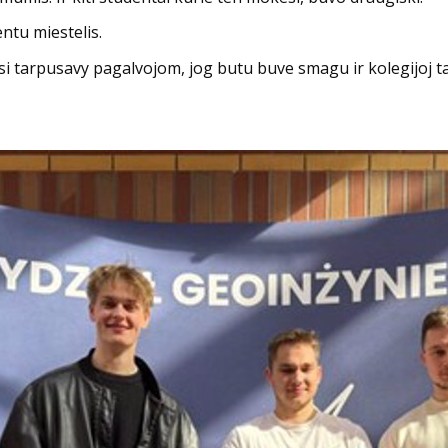
entu miestelis.
Visi tarpusavy pagalvojom, jog butu buve smagu ir kolegijoj t