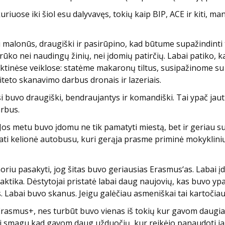
, kuriuose iki šiol esu dalyvavęs, tokių kaip BIP, ACE ir kiti, 
malonūs, draugiški ir pasirūpino, kad būtume supažindinti t
etrūko nei naudingų žinių, nei įdomių patirčių. Labai patiko,
ktinėse veiklose: statėme makaronų tiltus, susipažinome su 
eto skanavimo darbus dronais ir lazeriais.
 visi buvo draugiški, bendraujantys ir komandiški. Tai ypač j
arbus.
Jos metu buvo įdomu ne tik pamatyti miestą, bet ir geriau sus
ti kelionė autobusu, kuri gerąja prasme priminė mokyklinių e
iu pasakyti, jog šitas buvo geriausias Erasmus‘as. Labai įd
raktika. Dėstytojai pristatė labai daug naujovių, kas buvo yp
s. Labai buvo skanus. Jeigu galėčiau asmeniškai tai kartočia
Erasmus+, nes turbūt buvo vienas iš tokių kur gavom daugiau
bai smagu kad gavom daug užduočių, kur reikėjo panaudoti jau 