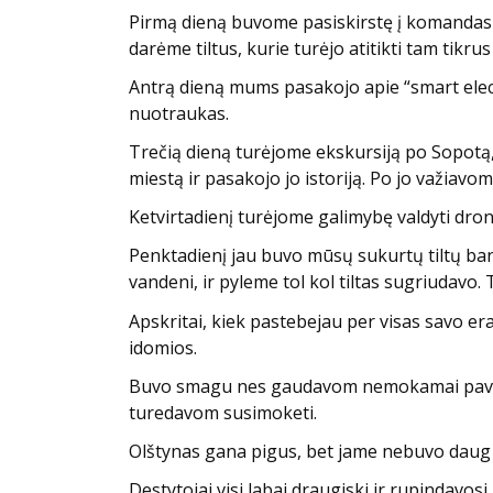
Pirmą dieną buvome pasiskirstę į komandas po
darėme tiltus, kurie turėjo atitikti tam tik
Antrą dieną mums pasakojo apie “smart elect
nuotraukas.
Trečią dieną turėjome ekskursiją po Sopotą, 
miestą ir pasakojo jo istoriją. Po jo važiavo
Ketvirtadienį turėjome galimybę valdyti dron
Penktadienį jau buvo mūsų sukurtų tiltų ban
vandeni, ir pyleme tol kol tiltas sugriudavo. 
Apskritai, kiek pastebejau per visas savo era
idomios.
Buvo smagu nes gaudavom nemokamai pavalgy
turedavom susimoketi.
Olštynas gana pigus, bet jame nebuvo daug 
Destytojai visi labai draugiski ir rupindavosi