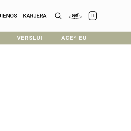
JIENOS
KARJERA
LT
VERSLUI
ACE²-EU