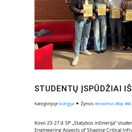
STUDENTŲ ĮSPŪDŽIAI I
Kategorijoje
kolegija
Žymos
#erasmus
#bip
#lik
Kovo 23-27 d. SP „Statybos inžinerija“ stud
Engineering Aspects of Shaping Critical Infra