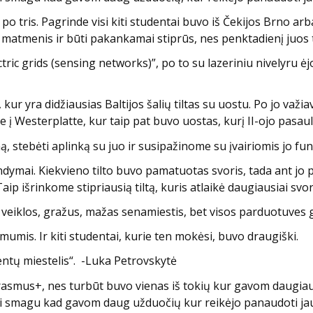
 tris. Pagrinde visi kiti studentai buvo iš Čekijos Brno arba
rus matmenis ir būti pakankamai stiprūs, nes penktadienį juos
ic grids (sensing networks)”, po to su lazeriniu nivelyru ė
kur yra didžiausias Baltijos šalių tiltas su uostu. Po jo va
me į Westerplatte, kur taip pat buvo uostas, kurį II-ojo pasa
ą, stebėti aplinką su juo ir susipažinome su įvairiomis jo f
dymai. Kiekvieno tilto buvo pamatuotas svoris, tada ant jo 
Taip išrinkome stipriausią tiltą, kuris atlaikė daugiausiai svor
veiklos, gražus, mažas senamiestis, bet visos parduotuves 
 mumis. Ir kiti studentai, kurie ten mokėsi, buvo draugiški.
dentų miestelis“. -Luka Petrovskytė
rasmus+, nes turbūt buvo vienas iš tokių kur gavom daugiaus
abai smagu kad gavom daug užduočių kur reikėjo panaudoti jau 