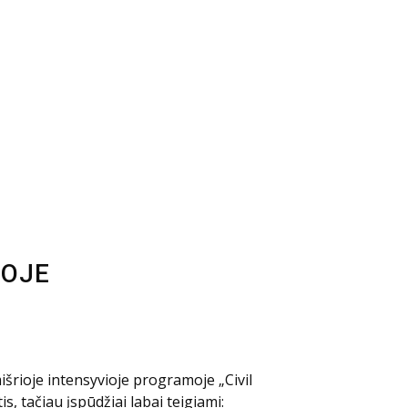
JOJE
šrioje intensyvioje programoje „Civil
s, tačiau įspūdžiai labai teigiami: