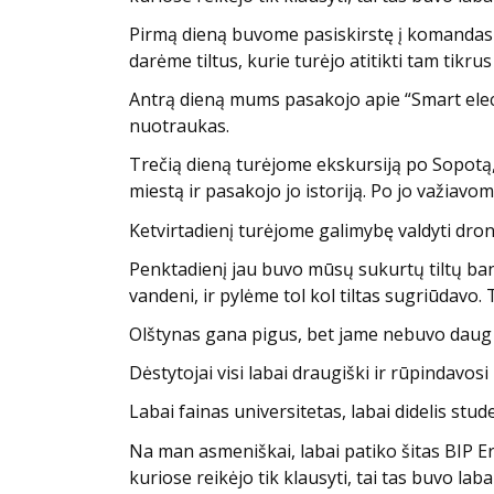
Pirmą dieną buvome pasiskirstę į komandas po
darėme tiltus, kurie turėjo atitikti tam tik
Antrą dieną mums pasakojo apie “Smart electr
nuotraukas.
Trečią dieną turėjome ekskursiją po Sopotą, 
miestą ir pasakojo jo istoriją. Po jo važiavo
Ketvirtadienį turėjome galimybę valdyti dron
Penktadienį jau buvo mūsų sukurtų tiltų ban
vandeni, ir pylėme tol kol tiltas sugriūdavo. 
Olštynas gana pigus, bet jame nebuvo daug 
Dėstytojai visi labai draugiški ir rūpindavosi
Labai fainas universitetas, labai didelis stu
Na man asmeniškai, labai patiko šitas BIP E
kuriose reikėjo tik klausyti, tai tas buvo l