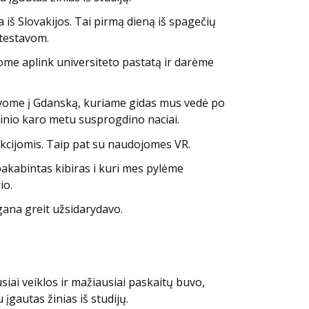
 iš Slovakijos. Tai pirmą dieną iš spagečių
 testavom.
jome aplink universiteto pastatą ir darėme
žiavome į Gdanską, kuriame gidas mus vedė po
ulinio karo metu susprogdino naciai.
unkcijomis. Taip pat su naudojomes VR.
pakabintas kibiras i kuri mes pylėme
io.
gana greit užsidarydavo.
iai veiklos ir mažiausiai paskaitų buvo,
įgautas žinias iš studijų.