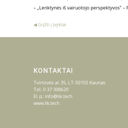
– „Lenktynės iš vairuotojo perspektyvos” – 
◀ Grįžti į Įvykiai
KONTAKTAI
Tvirtovės al. 35, LT-50155 Kaunas
Tel.: 0 37 308620
El. p.: info@lik.tech
www.lik.tech