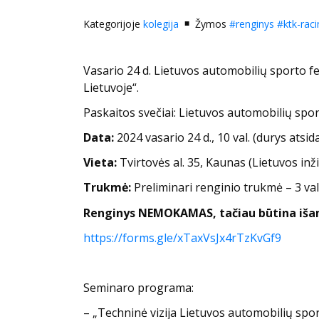
Kategorijoje
kolegija
Žymos
#renginys
#ktk-raci
Vasario 24 d. Lietuvos automobilių sporto fed
Lietuvoje“.
Paskaitos svečiai: Lietuvos automobilių spor
Data:
2024 vasario 24 d., 10 val. (durys atsida
Vieta:
Tvirtovės al. 35, Kaunas (Lietuvos inži
Trukmė:
Preliminari renginio trukmė – 3 val
Renginys NEMOKAMAS, tačiau būtina išan
https://forms.gle/xTaxVsJx4rTzKvGf9
Seminaro programa:
– „Techninė vizija Lietuvos automobilių spo