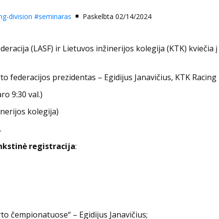
ng-division
#seminaras
Paskelbta 02/14/2024
eracija (LASF) ir Lietuvos inžinerijos kolegija (KTK) kviečia 
to federacijos prezidentas – Egidijus Janavičius, KTK Racing 
ro 9:30 val.)
nerijos kolegija)
.
kstinė registracija
:
rto čempionatuose“ – Egidijus Janavičius;