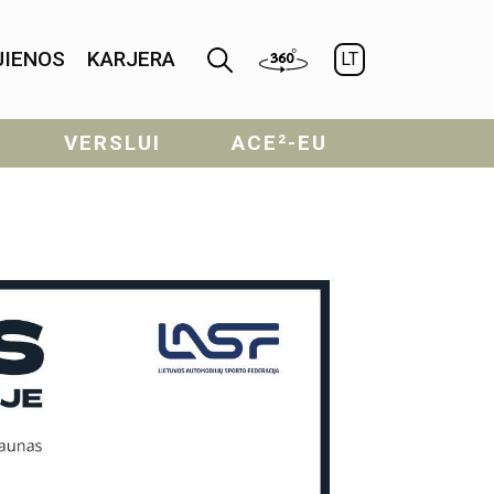
JIENOS
KARJERA
LT
VERSLUI
ACE²-EU