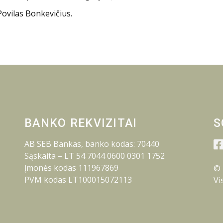
Povilas Bonkevičius.
BANKO REKVIZITAI
S
AB SEB Bankas, banko kodas: 70440
Sąskaita – LT 54 7044 0600 0301 1752
Įmonės kodas 111967869
© 
PVM kodas LT100015072113
Vi