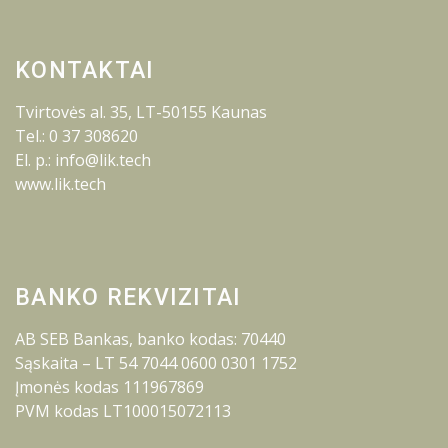
KONTAKTAI
Tvirtovės al. 35, LT-50155 Kaunas
Tel.: 0 37 308620
El. p.: info@lik.tech
www.lik.tech
BANKO REKVIZITAI
AB SEB Bankas, banko kodas: 70440
Sąskaita – LT 54 7044 0600 0301 1752
Įmonės kodas 111967869
PVM kodas LT100015072113