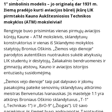
1“ simbolinis modelis – jo originalą dar 1931 m.
žiemą pradėjo kurti aviacijos būrelį įkūrę LIK
pirmtakės Kauno Aukštesniosios Technikos
mokyklos (ATM) moksleiviai!
Renginyje buvo prisimintas vienas pirmųjų aviacijos
kūrėjų Kaune – ATM moksleivis, sklandytuvų
konstruktorius ir vienas iš Sklandymo mokyklos
statytojų Bronius Oškinis. „Žiemos vėjo dienoje“
parodytos autentiškos nuotraukos sukėlė atvykusių
LIK studentų ir dėstytojų, Žaliakalnio bendruomenės ir
gimnazijų atstovų, Kauno ir aviacijos istorijos
entuziastų susidomėjimą.
„Žiemos vėjo dienoje“ taip pat dalyvavo ir įdomų
pasakojimą pateikė senovinių sklandytuvų atkūrimo
meistras Benvenutas Ivanauskas. Jis mastelyje 1:1 yra
atkūręs Broniaus Oškinio sklandytuvus „T-1“
(„Technikas-1“) ir „BrO-9“ („Žiogas“). Už savo
pasiekimus jis šiemet buvo apdovanotas Tarptautinė