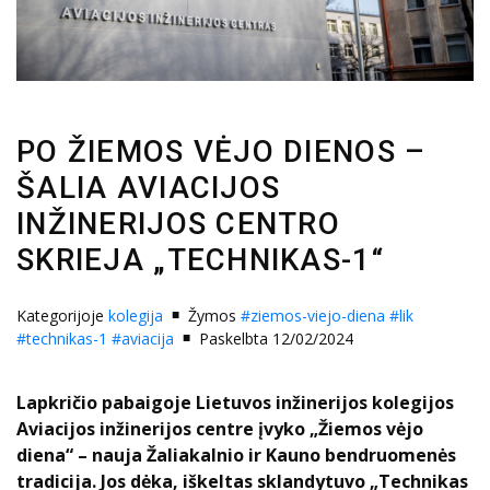
PO ŽIEMOS VĖJO DIENOS –
ŠALIA AVIACIJOS
INŽINERIJOS CENTRO
SKRIEJA „TECHNIKAS-1“
Kategorijoje
kolegija
Žymos
#ziemos-viejo-diena
#lik
#technikas-1
#aviacija
Paskelbta 12/02/2024
Lapkričio pabaigoje Lietuvos inžinerijos kolegijos
Aviacijos inžinerijos centre įvyko „Žiemos vėjo
diena“ – nauja Žaliakalnio ir Kauno bendruomenės
tradicija. Jos dėka, iškeltas sklandytuvo „Technikas