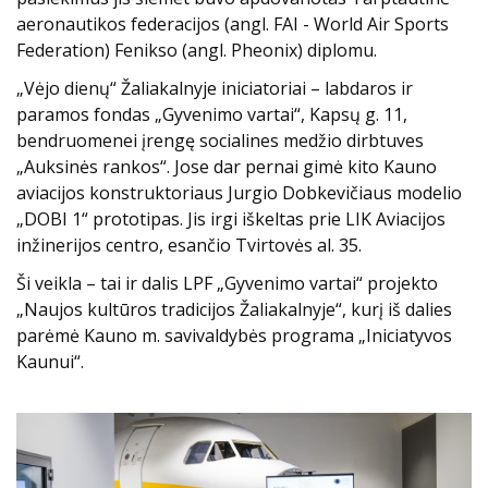
aeronautikos federacijos (angl. FAI - World Air Sports
Federation) Fenikso (angl. Pheonix) diplomu.
„Vėjo dienų“ Žaliakalnyje iniciatoriai – labdaros ir
paramos fondas „Gyvenimo vartai“, Kapsų g. 11,
bendruomenei įrengę socialines medžio dirbtuves
„Auksinės rankos“. Jose dar pernai gimė kito Kauno
aviacijos konstruktoriaus Jurgio Dobkevičiaus modelio
„DOBI 1“ prototipas. Jis irgi iškeltas prie LIK Aviacijos
inžinerijos centro, esančio Tvirtovės al. 35.
Ši veikla – tai ir dalis LPF „Gyvenimo vartai“ projekto
„Naujos kultūros tradicijos Žaliakalnyje“, kurį iš dalies
parėmė Kauno m. savivaldybės programa „Iniciatyvos
Kaunui“.