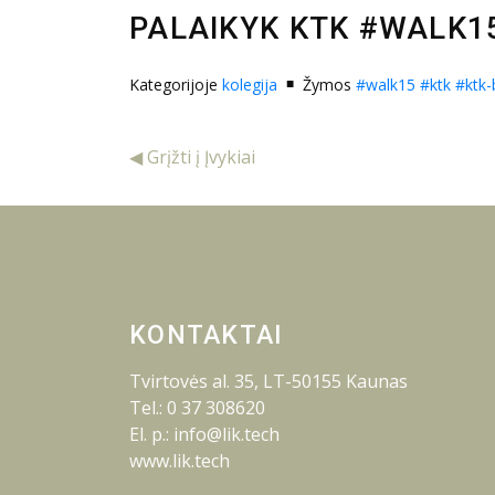
PALAIKYK KTK #WALK1
Kategorijoje
kolegija
Žymos
#walk15
#ktk
#ktk
◀ Grįžti į Įvykiai
KONTAKTAI
Tvirtovės al. 35, LT-50155 Kaunas
Tel.: 0 37 308620
El. p.: info@lik.tech
www.lik.tech