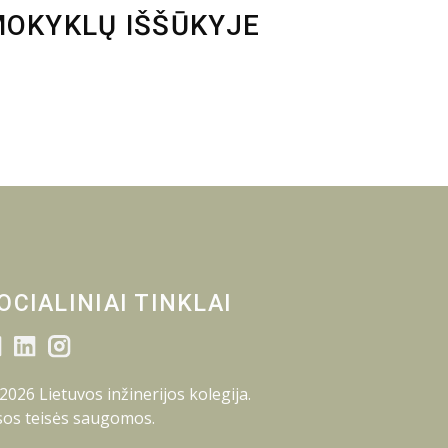
MOKYKLŲ IŠŠŪKYJE
OCIALINIAI TINKLAI
2026 Lietuvos inžinerijos kolegija.
sos teisės saugomos.