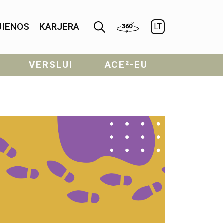
JIENOS
KARJERA
LT
VERSLUI
ACE²-EU