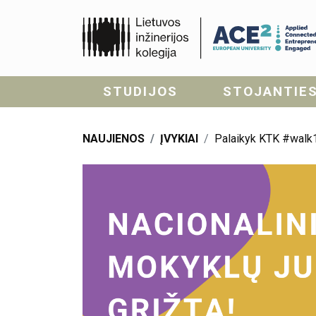
STUDIJOS
STOJANTIE
NAUJIENOS
ĮVYKIAI
Palaikyk KTK #walk1