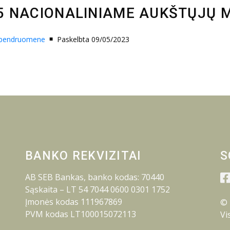
5 NACIONALINIAME AUKŠTŲJŲ 
-bendruomene
Paskelbta 09/05/2023
BANKO REKVIZITAI
S
AB SEB Bankas, banko kodas: 70440
Sąskaita – LT 54 7044 0600 0301 1752
Įmonės kodas 111967869
© 
PVM kodas LT100015072113
Vi