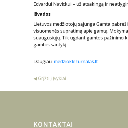
Edvardui Navickui – už atsakingą ir neatlygi
Išvados
Lietuvos medžiotojų sąjunga Gamta pabrėžia,
visuomenės supratimą apie gamtą. Mokymai ir
suaugusiųjų. Tik ugdant gamtos pažinimo ku
gamtos santykį.
Daugiau:
medzioklezurnalas.lt
◀ Grįžti į Įvykiai
KONTAKTAI