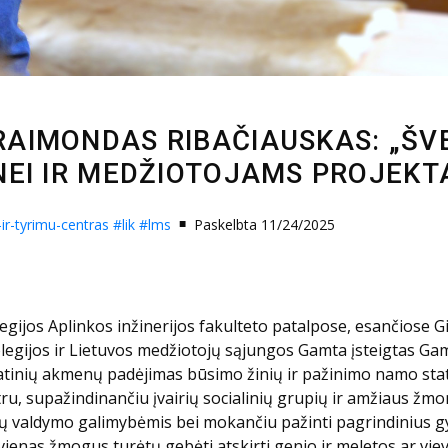
IMONDAS RIBAČIAUSKAS: „ŠVEN
EI IR MEDŽIOTOJAMS PROJEKTA
r-tyrimu-centras
#lik
#lms
Paskelbta 11/24/2025
olegijos Aplinkos inžinerijos fakulteto patalpose, esančiose 
kolegijos ir Lietuvos medžiotojų sąjungos Gamta įsteigtas Gam
matinių akmenų padėjimas būsimo žinių ir pažinimo namo stat
tru, supažindinančiu įvairių socialinių grupių ir amžiaus ž
ų valdymo galimybėmis bei mokančiu pažinti pagrindinius gy
enas žmogus turėtų gebėti atskirti genio ir meletos ar vieve