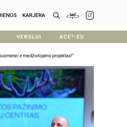
JIENOS
KARJERA
LT
VERSLUI
ACE²-EU
isuomenei ir medžiotojams projektas!“