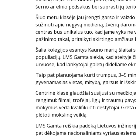
šerno ar elnio pėdsakus bei suprasti jų ter
Šiuo metu klasėje jau įrengti garso ir vaizdo 
sužinoti apie negyvą medieną, žvėrių daromą
centras bus unikalus tuo, kad jame vyks ne 
pažinimo takai, pritaikyti skirtingo amžiaus 
Šalia kolegijos esantys Kauno marių šlaitai 
populiacijų. LMS Gamta siekia, kad ateityje 
urvuose, kad lankytojai galėtų dideliame ekr
Taip pat planuojama kurti trumpus, 3–5 minuč
gyvenamąsias vietas, mitybą, garsus ir išski
Centrinė klasė glaudžiai susijusi su medžio
rengimui: filmai, trofėjai, ligų ir traumų p
mokymus veda kvalifikuoti dėstytojai. Greta 
plėtoti mokslinę veiklą.
LMS Gamta reiškia padėką Lietuvos inžinerijo
pat dėkojama nacionaliniams vyriausiesiems 