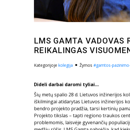
LMS GAMTA VADOVAS RA
REIKALINGAS VISUOMEN
Kategorijoje
kolegija
Žymos
#gamtos-pazinimo-i
Dideli darbai daromi tyliai…
Šių metų spalio 28 d. Lietuvos inžinerijos k
iškilmingai atidarytas Lietuvos inžinerijos 
bendro projekto pradžia, tarsi kertinių pa
Projekto tikslas – tapti regiono traukos cen
problemomis, laisvėje gyvenančių populiacij
medžių rūšis. LMS Gamta pabrėžia, kad kiekvi