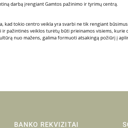
ntiną darbą įrengiant Gamtos pažinimo ir tyrimų centrą.
 kad tokio centro veikla yra svarbi ne tik rengiant būsimus
 pažintinės veiklos turėtų būti prieinamos visiems, kurie do
ltūrą nuo mažens, galima formuoti atsakingą požiūrį į aplin
BANKO REKVIZITAI
S