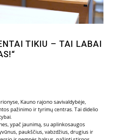
TAI TIKIU – TAI LABAI
S!“
Girionyse, Kauno rajono savivaldybėje,
tos pažinimo ir tyrimų centras. Tai didelio
ybai.
mones, ypač jaunimą, su aplinkosaugos
vūnus, paukščius, vabzdžius, drugius ir
rsio ir pempės balsus, pažinti stirnos,