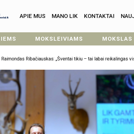
APIE MUS
MANO LIK
KONTAKTAI
NAU
SIEMS
MOKSLEIVIAMS
MOKSLAS
imondas Ribačiauskas: „Šventai tikiu – tai labai reikalingas v