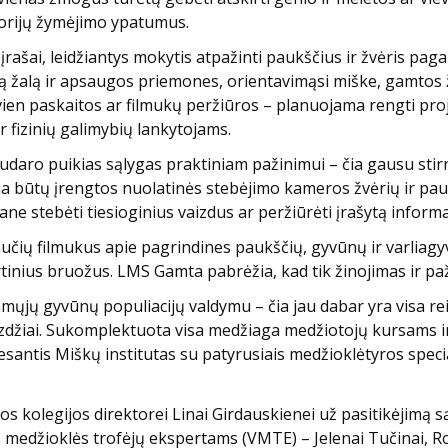
itorijų žymėjimo ypatumus.
įrašai, leidžiantys mokytis atpažinti paukščius ir žvėris paga
 žalą ir apsaugos priemones, orientavimąsi miške, gamtos ž
vien paskaitos ar filmukų peržiūros – planuojama rengti pr
ir fizinių galimybių lankytojams.
sudaro puikias sąlygas praktiniam pažinimui – čia gausu stir
čia būtų įrengtos nuolatinės stebėjimo kameros žvėrių ir pauk
ane stebėti tiesioginius vaizdus ar peržiūrėti įrašytą inform
ių filmukus apie pagrindines paukščių, gyvūnų ir varliagyvi
rtinius bruožus. LMS Gamta pabrėžia, kad tik žinojimas ir pa
jamųjų gyvūnų populiacijų valdymu – čia jau dabar yra visa 
avyzdžiai. Sukomplektuota visa medžiaga medžiotojų kursams i
esantis Miškų institutas su patyrusiais medžioklėtyros specia
s kolegijos direktorei Linai Girdauskienei už pasitikėjimą s
medžioklės trofėjų ekspertams (VMTE) – Jelenai Tučinai, Ro