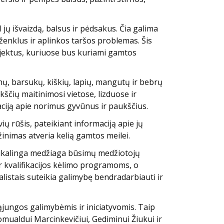
l jų išvaizdą, balsus ir pėdsakus. Čia galima
enklus ir aplinkos taršos problemas. Šis
ojektus, kuriuose bus kuriami gamtos
nų, barsukų, kiškių, lapių, mangutų ir bebrų
ščių maitinimosi vietose, lizduose ir
aciją apie norimus gyvūnus ir paukščius.
ų rūšis, pateikiant informaciją apie jų
žinimas atveria kelią gamtos meilei.
reikalinga medžiaga būsimų medžiotojų
r kvalifikacijos kėlimo programoms, o
listais suteikia galimybę bendradarbiauti ir
ąjungos galimybėmis ir iniciatyvomis. Taip
mualdui Marcinkevičiui, Gediminui Žiukui ir