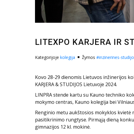
LITEXPO KARJERA IR S
Kategorijoje
kolegija
Žymos
#inzinerines-studij
Kovo 28-29 dienomis Lietuvos inžinerijos kol
KARJERA & STUDIJOS Lietuvoje 2024.
LINPRA stende kartu su Kauno techniko koleg
mokymo centras, Kauno kolegija bei Vilniaus 
Renginio metu aukštosios mokyklos kvietė m
pasitikrinimo rungtyse. Pirmąją dieną konkur
gimnazijos 12 kl. mokinė.