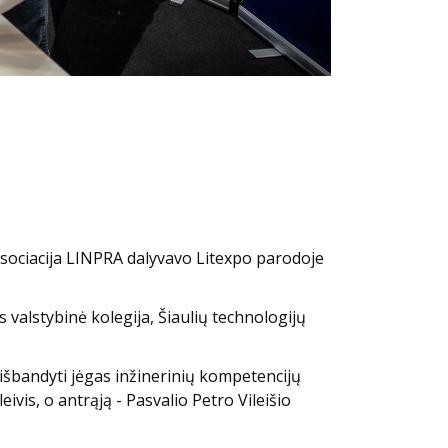
 asociacija LINPRA dalyvavo Litexpo parodoje
valstybinė kolegija, Šiaulių technologijų
šbandyti jėgas inžinerinių kompetencijų
vis, o antrąją - Pasvalio Petro Vileišio