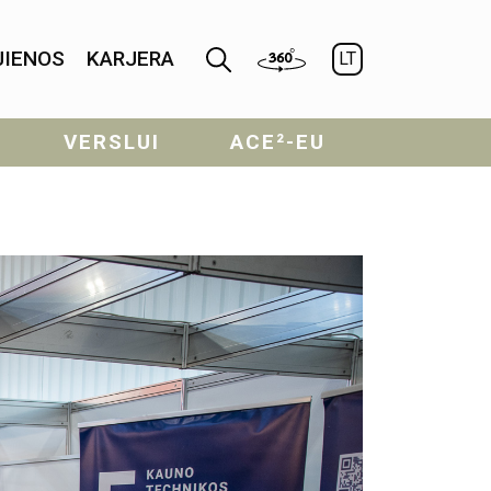
JIENOS
KARJERA
LT
VERSLUI
ACE²-EU