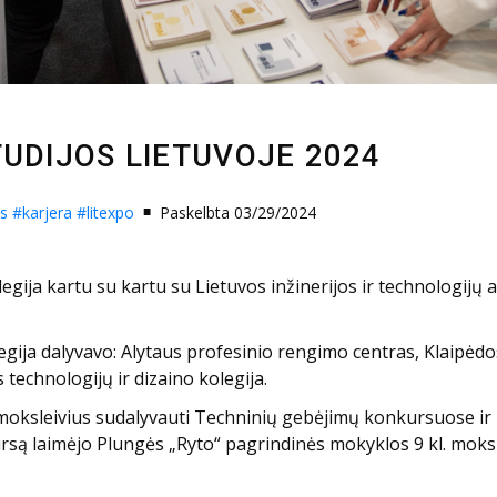
TUDIJOS LIETUVOJE 2024
os
#karjera
#litexpo
Paskelbta 03/29/2024
egija kartu su kartu su Lietuvos inžinerijos ir technologijų
ija dalyvavo: Alytaus profesinio rengimo centras, Klaipėdos 
technologijų ir dizaino kolegija.
oksleivius sudalyvauti Techninių gebėjimų konkursuose ir i
są laimėjo Plungės „Ryto“ pagrindinės mokyklos 9 kl. mokslei