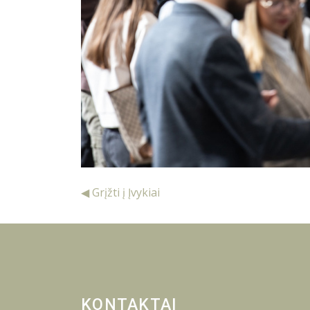
◀ Grįžti į Įvykiai
KONTAKTAI