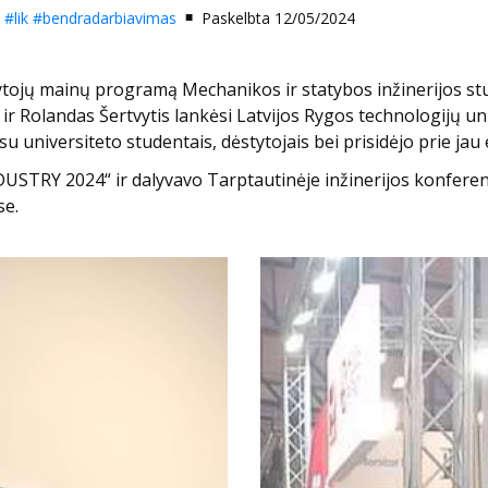
#lik
#bendradarbiavimas
Paskelbta 12/05/2024
ytojų mainų programą Mechanikos ir statybos inžinerijos stu
ir Rolandas Šertvytis lankėsi Latvijos Rygos technologijų uni
 su universiteto studentais, dėstytojais bei prisidėjo prie jau
DUSTRY 2024“ ir dalyvavo Tarptautinėje inžinerijos konferen
se.