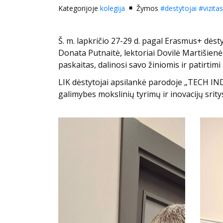
Kategorijoje
kolegija
Žymos
#destytojai
#vizitas
Š. m. lapkričio 27-29 d. pagal Erasmus+ dėst
Donata Putnaitė, lektoriai Dovilė Martišienė 
paskaitas, dalinosi savo žiniomis ir patirtimi
LIK dėstytojai apsilankė parodoje „TECH IN
galimybes mokslinių tyrimų ir inovacijų srity