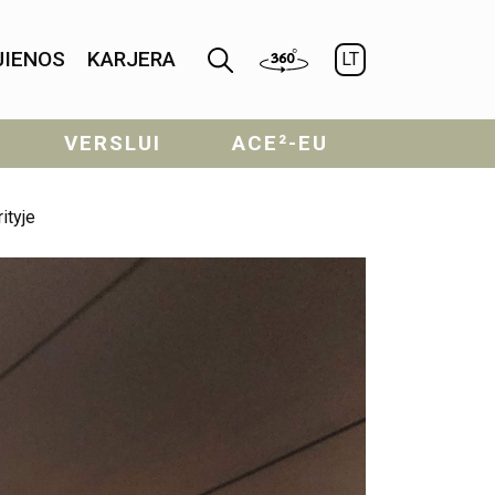
JIENOS
KARJERA
LT
VERSLUI
ACE²-EU
ityje