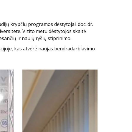
dijų krypčių programos dėstytojai: doc. dr.
versitete. Vizito metu dėstytojos skaitė
 esančių ir naujų ryšių stiprinimo.
cijoje, kas atvėrė naujas bendradarbiavimo