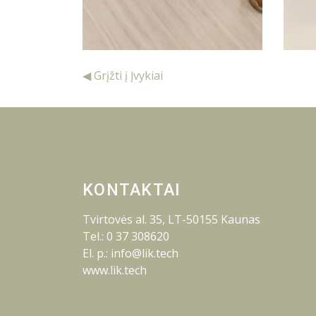
◀ Grįžti į Įvykiai
KONTAKTAI
Tvirtovės al. 35, LT-50155 Kaunas
Tel.: 0 37 308620
El. p.: info@lik.tech
www.lik.tech