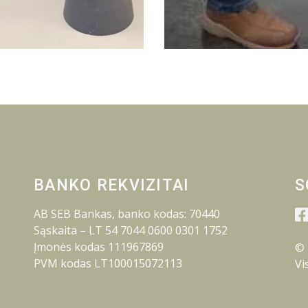
BANKO REKVIZITAI
S
AB SEB Bankas, banko kodas: 70440
Sąskaita – LT 54 7044 0600 0301 1752
Įmonės kodas 111967869
© 
PVM kodas LT100015072113
Vi