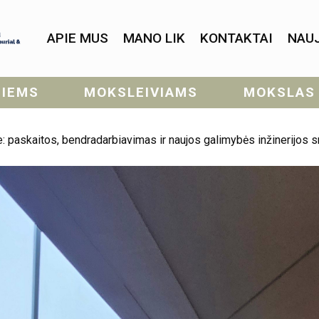
APIE MUS
MANO LIK
KONTAKTAI
NAU
SIEMS
MOKSLEIVIAMS
MOKSLAS
: paskaitos, bendradarbiavimas ir naujos galimybės inžinerijos sr