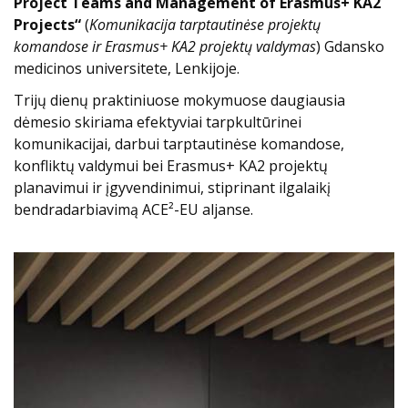
Project Teams and Management of Erasmus+ KA2
Projects“
(
Komunikacija tarptautinėse projektų
komandose ir Erasmus+ KA2 projektų valdymas
) Gdansko
medicinos universitete, Lenkijoje.
Trijų dienų praktiniuose mokymuose daugiausia
dėmesio skiriama efektyviai tarpkultūrinei
komunikacijai, darbui tarptautinėse komandose,
konfliktų valdymui bei Erasmus+ KA2 projektų
planavimui ir įgyvendinimui, stiprinant ilgalaikį
bendradarbiavimą ACE²-EU aljanse.