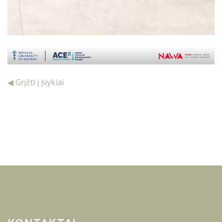
◀ Grįžti į Įvykiai