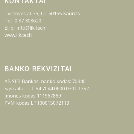
KONTAKTAI
Tvirtovės al. 35, LT-50155 Kaunas
Tel.: 0 37 308620
El. p.: info@lik.tech
www.lik.tech
BANKO REKVIZITAI
AB SEB Bankas, banko kodas: 70440
Sąskaita – LT 54 7044 0600 0301 1752
Įmonės kodas 111967869
PVM kodas LT100015072113