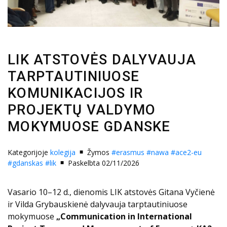
LIK ATSTOVĖS DALYVAUJA
TARPTAUTINIUOSE
KOMUNIKACIJOS IR
PROJEKTŲ VALDYMO
MOKYMUOSE GDANSKE
Kategorijoje
kolegija
Žymos
#erasmus
#nawa
#ace2-eu
#gdanskas
#lik
Paskelbta 02/11/2026
Vasario 10–12 d., dienomis LIK atstovės Gitana Vyčienė
ir Vilda Grybauskienė dalyvauja tarptautiniuose
mokymuose
„Communication in International