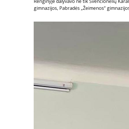
Renginyje dalyvavo ne tik Švenčionėlių Kara
gimnazijos, Pabradės „Žeimenos“ gimnazijos