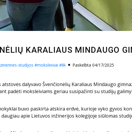
ONĖLIŲ KARALIAUS MINDAUGO G
zinerines-studijos
#moksleiviai
#lik
Paskelbta 04/17/2025
jos atstovės dalyvavo Švenčionėlių Karaliaus Mindaugo gimnaz
nt padėti moksleiviams geriau susipažinti su studijų galimy
mokyklai buvo paskirta atskira erdvė, kurioje vyko gyvos kon
i daugiau apie Lietuvos inžinerijos kolegijoje siūlomas stud