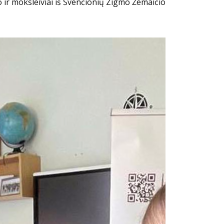
 ir moksleiviai iš Švenčionių Zigmo Žemaičio