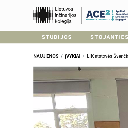
STUDIJOS
STOJANTIE
NAUJIENOS
ĮVYKIAI
LIK atstovės Švenči