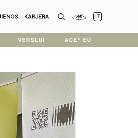
JIENOS
KARJERA
LT
VERSLUI
ACE²-EU