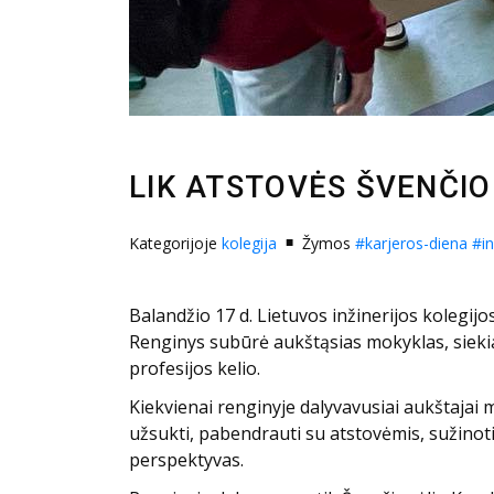
LIK ATSTOVĖS ŠVENČI
Kategorijoje
kolegija
Žymos
#karjeros-diena
#in
Balandžio 17 d. Lietuvos inžinerijos kolegi
Renginys subūrė aukštąsias mokyklas, siekia
profesijos kelio.
Kiekvienai renginyje dalyvavusiai aukštajai 
užsukti, pabendrauti su atstovėmis, sužinot
perspektyvas.