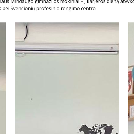
liaus Mindaugo gimnazijos mokiniai – į karjeros dieną atvyko
 bei Švenčionių profesinio rengimo centro.