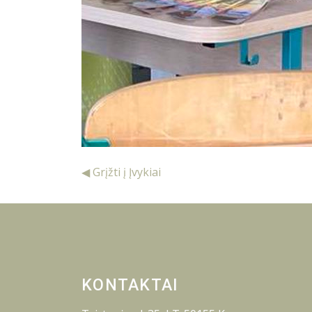
◀ Grįžti į Įvykiai
KONTAKTAI