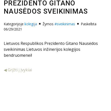
PREZIDENTO GITANO
NAUSĖDOS SVEIKINIMAS
Kategorijoje
kolegija
Žymos
#sveikinimas
Paskelbta
06/29/2021
Lietuvos Respublikos Prezidento Gitano Nausėdos
sveikinimas Lietuvos inžinerijos kolegijos
bendruomenei!
◀ Grįžti į Įvykiai