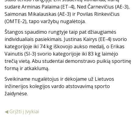
sudarė Arminas Palaima (ET-4), Ned Čarnevičius (AE-3),
Saimonas Mikalauskas (AE-3) ir Povilas Rinkevičius
(OMTE-2), tapo varžybų nugalėtoja.
Štangos spaudimo rungtyje taip pat džiaugiamės
individualiais pasiekimais. Justinas Kairys (EE-4) svorio
kategorijoje iki 74 kg iškovojo aukso medalį, o Erikas
Vainutis (SI-3) svorio kategorijoje iki 83 kg laimėjo
trečią vietą. Abu studentai demonstravo puikią sportinę
formą ir atkaklumą.
Sveikiname nugalėtojus ir dėkojame už Lietuvos
inžinerijos kolegijos vardo atstovavimą sporto
žaidynėse.
◀ Grįžti į Įvykiai