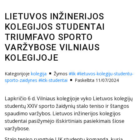
LIETUVOS INŽINERIJOS
KOLEGIJOS STUDENTAI
TRIUMFAVO SPORTO
VARŽYBOSE VILNIAUS
KOLEGIJOJE
Kategorijoje
kolegija
Žymos
#lik
#lietuvos-kolegiju-studentu-
sporto-zaidynes
#ktk-studentai
Paskelbta 11/07/2024
Lapkričio 6 d. Vilniaus kolegijoje vyko Lietuvos kolegijų
studentų XXIV sporto žaidynių stalo teniso ir štangos
spaudimo varžybos. Lietuvos inžinerijos kolegijos
studentai pasižymėjo išskirtiniais pasiekimais šiose
varžybose.
Stalo teniso rungtyje LIK studentų komanda, kurią