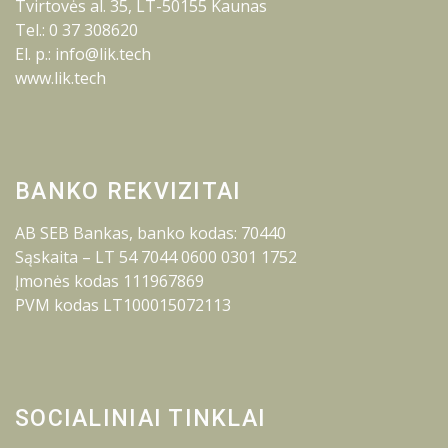
Tvirtovės al. 35, LT-50155 Kaunas
Tel.: 0 37 308620
El. p.: info@lik.tech
www.lik.tech
BANKO REKVIZITAI
AB SEB Bankas, banko kodas: 70440
Sąskaita – LT 54 7044 0600 0301 1752
Įmonės kodas 111967869
PVM kodas LT100015072113
SOCIALINIAI TINKLAI