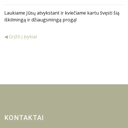
Laukiame Jūsų atvykstant ir kviečiame kartu švęsti šią
iškilmingą ir džiaugsmingą progą!
◀ Grįžti į Įvykiai
KONTAKTAI