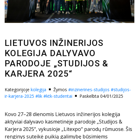
LIETUVOS INŽINERIJOS
KOLEGIJA DALYVAVO
PARODOJE „STUDIJOS &
KARJERA 2025“
Kategorijoje
kolegija
Žymos
#inzinerines-studijos
#studijos-
ir-karjera-2025
#lik
#ktk-studentai
Paskelbta 04/01/2025
Kovo 27–28 dienomis Lietuvos inžinerijos kolegija
aktyviai dalyvavo kasmetinėje parodoje „Studijos &
Karjera 2025“, vykusioje „Litexpo“ parodų rūmuose. Šis
renginys suteikė puikią galimybę būsimiems