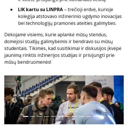
LIK kartu su LINPRA
– trečioji erdvė, kurioje
kolegija atstovavo inžinerinio ugdymo inovacijas
bei technologijų pramonės ateities galimybes.
Dėkojame visiems, kurie aplankė mūsų stendus,
domėjosi studijų galimybėmis ir bendravo su mūsų
studentais. Tikimės, kad susitikimai ir diskusijos įkvėpė
jaunimą rinktis inžinerijos studijas ir prisijungti prie
mūsų bendruomenės!
Previous
Next