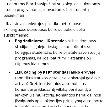
studentams iš arti susipažinti su kolegijos siūlomomis
studijų programomis, inovacijomis bei studentų
pasiekimais.
LIK atstovai lankytojus pasitiko net trijuose
skirtinguose stenduose, kurie sulaukė didelio
susidomėjimo:
Pagrindiniame LIK stende
visi besidomintys
studijomis galėjo tiesiogiai konsultuotis su
kolegijos studentais, kurie pristatė savo studijų
programas, dalijosi patirtimi ir atsakinėjo į
rūpimus klausimus.
„LIK Racing by KTK“ stendas lauko erdvėje
tapo tikra traukos vieta – čia lankytojai galėjo iš
arti apžiūrėti lenktyninius automobilius,
komandai priklausantį vilkiką bei išbandyti
lenktynių simuliatorių. Komandos nariai dalinosi
įžvalgomis apie inžinerijos pritaikymą autosporte
ir kvietė prisijungti prie komandos veiklų.