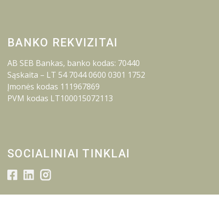
BANKO REKVIZITAI
AB SEB Bankas, banko kodas: 70440
Sąskaita – LT 54 7044 0600 0301 1752
Įmonės kodas 111967869
PVM kodas LT100015072113
SOCIALINIAI TINKLAI
© 2026 Lietuvos inžinerijos kolegija.
Visos teisės saugomos.