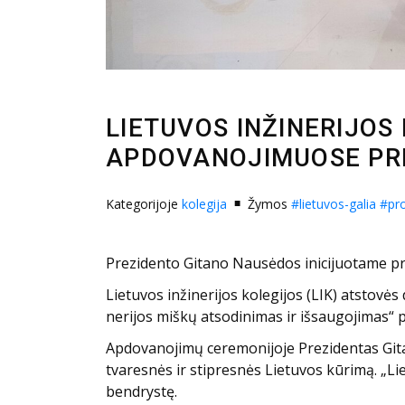
LIETUVOS INŽINERIJOS
APDOVANOJIMUOSE PR
Kategorijoje
kolegija
Žymos
#lietuvos-galia
#pro
Prezidento Gitano Nausėdos inicijuotame pro
Lietuvos inžinerijos kolegijos (LIK) atstov
nerijos miškų atsodinimas ir išsaugojimas“ p
Apdovanojimų ceremonijoje Prezidentas Gitan
tvaresnės ir stipresnės Lietuvos kūrimą. „L
bendrystę.