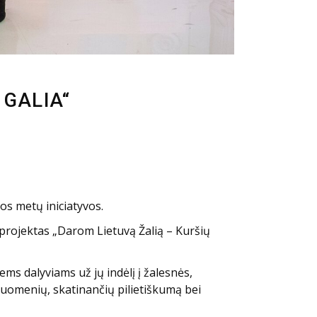
 GALIA“
os metų iniciatyvos.
 projektas „Darom Lietuvą Žalią – Kuršių
s dalyviams už jų indėlį į žalesnės,
ruomenių, skatinančių pilietiškumą bei