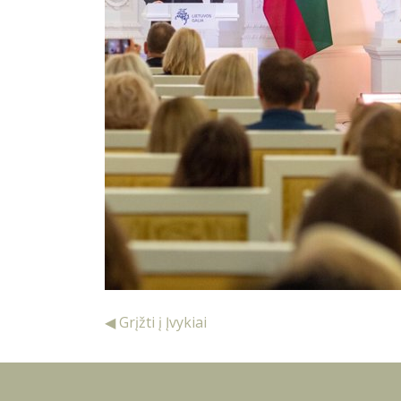
◀ Grįžti į Įvykiai