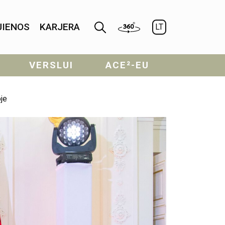
JIENOS
KARJERA
LT
VERSLUI
ACE²-EU
je