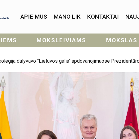
APIE MUS
MANO LIK
KONTAKTAI
NAU
SIEMS
MOKSLEIVIAMS
MOKSLAS
 kolegija dalyvavo “Lietuvos galia“ apdovanojimuose Prezidentūro