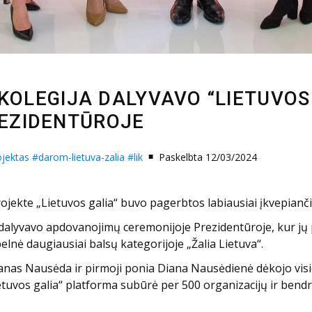
 KOLEGIJA DALYVAVO “LIETUVOS
EZIDENTŪROJE
jektas
#darom-lietuva-zalia
#lik
Paskelbta 12/03/2024
jekte „Lietuvos galia“ buvo pagerbtos labiausiai įkvepianči
ės dalyvavo apdovanojimų ceremonijoje Prezidentūroje, kur jų
elnė daugiausiai balsų kategorijoje „Žalia Lietuva“.
as Nausėda ir pirmoji ponia Diana Nausėdienė dėkojo visiem
ietuvos galia“ platforma subūrė per 500 organizacijų ir bend