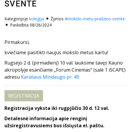
ŠVENTĖ
Kategorijoje
kolegija
Žymos
#mokslo-metu-pradzios-svente
Paskelbta 08/26/2024
Pirmakursi,
kviečiame pasitikti naujus mokslo metus kartu!
Rugsėjo 2 d. (pirmadienį) 10 val. lauksime tavęs Kauno
akropolyje esančiame „Forum Cinemas“ (salė 1
iSCAPE
)
adresu
Karaliaus Mindaugo pr. 49.
REGISTRACIJA
Registracija vyksta iki rugpjūčio 30 d. 12 val.
Detalesnė informacija apie renginį
užsiregistravusiems bus išsiųsta el. paštu.