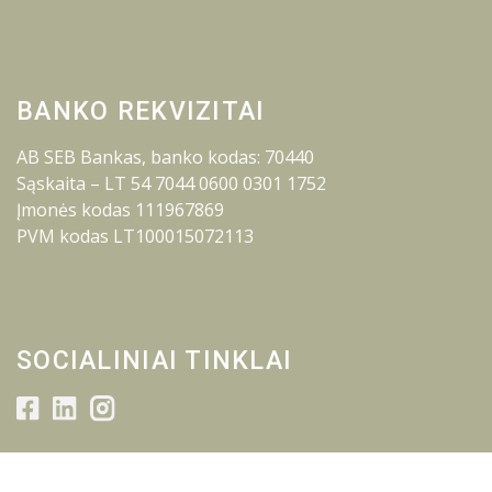
BANKO REKVIZITAI
AB SEB Bankas, banko kodas: 70440
Sąskaita – LT 54 7044 0600 0301 1752
Įmonės kodas 111967869
PVM kodas LT100015072113
SOCIALINIAI TINKLAI
© 2026 Lietuvos inžinerijos kolegija.
Visos teisės saugomos.