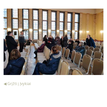
◀ Grįžti į Įvykiai