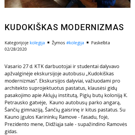
KUDOKIŠKAS MODERNIZMAS
Kategorijoje
kolegija
Žymos
#kolegija
Paskelbta
02/28/2020
Vasario 27 d. KTK darbuotojai ir studentai dalyvavo
apžvalginėje ekskursijoje autobusu „Kudokiškas
modernizmas“. Ekskursijos dalyviai, važiuodami pro
architekto suprojektuotus pastatus, klausėsi gidų
pasakojimo apie Aklųjų institutą, Pigių butų koloniją K.
Petrausko gatvėje, Kauno autobusų parko angarą,
Šančių gimnaziją, Šančių gaisrinę ir kitus pastatus. Su
Kauno įgulos Karininkų Ramove - fasadu, fojė,
Prezidento mene, Didžiąja sale - supažindino Ramovės
gidas.