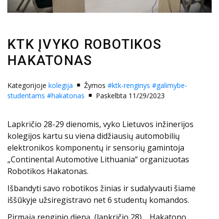
KTK ĮVYKO ROBOTIKOS
HAKATONAS
Kategorijoje
kolegija
Žymos
#ktk-renginys
#galimybe-
studentams
#hakatonas
Paskelbta 11/29/2023
Lapkričio 28-29 dienomis, vyko Lietuvos inžinerijos
kolegijos kartu su viena didžiausių automobilių
elektronikos komponentų ir sensorių gamintoja
„Continental Automotive Lithuania“ organizuotas
Robotikos Hakatonas.
Išbandyti savo robotikos žinias ir sudalyvauti šiame
iššūkyje užsiregistravo net 6 studentų komandos.
Pirmąją renginio dieną, (lapkričio 28) , Hakatono