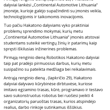
dalyviai lankėsi „Continental Automotive Lithuania“
įmonėje, kurioje galėjo supažindinti su įmonės veikla,
technologijomis ir taikomomis inovacijomis.
Tuo pačiu Hakatono dalyviams vyko praktiniai
problemų sprendimo mokymai, kurių metu
„Continental Automotive Lithuania“ įmonės atstovai
studentams suteikė vertingų žinių ir patarimų kaip
spręsti iškilusias inžinerines problemas.
Pirmąją renginio dieną Robotikos Hakatono dalyviai
taip pat pradėjo pirmuosius darbus, kurių metu
susipažino su pateikta medžiaga bei reikalavimais.
Antrąją renginio dieną , (lapkričio 29), Hakatono
dalyviai dalyvavo kūrybinėse dirbtuvėse, kuriose
imitavo egzamino trasas, kūrė, programavo ir testavo
savo sukonstruotus robotus bei ruošėsi įveikti 4
organizatorių paruoštas trasas, kurios atspindėjo
realius, darbo rinkoje sutinkamus iššūkius.