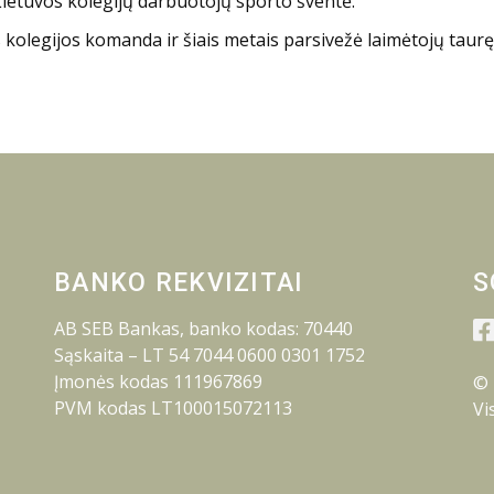
Lietuvos kolegijų darbuotojų sporto šventė.
s kolegijos komanda ir šiais metais parsivežė laimėtojų taurę
BANKO REKVIZITAI
S
AB SEB Bankas, banko kodas: 70440
Sąskaita – LT 54 7044 0600 0301 1752
Įmonės kodas 111967869
© 
PVM kodas LT100015072113
Vi