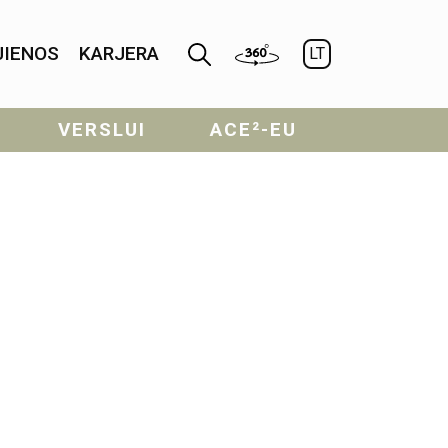
JIENOS
KARJERA
LT
VERSLUI
ACE²-EU