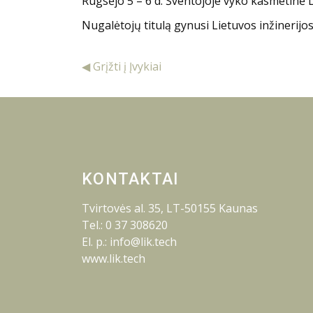
Rugsėjo 5 – 6 d. Šventojoje vyko kasmetinė 
Nugalėtojų titulą gynusi Lietuvos inžinerijo
◀ Grįžti į Įvykiai
KONTAKTAI
Tvirtovės al. 35, LT-50155 Kaunas
Tel.: 0 37 308620
El. p.: info@lik.tech
www.lik.tech