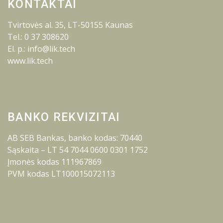
KONTAKTAI
Tvirtovės al. 35, LT-50155 Kaunas
Tel.: 0 37 308620
El. p.: info@lik.tech
www.lik.tech
BANKO REKVIZITAI
AB SEB Bankas, banko kodas: 70440
Sąskaita – LT 54 7044 0600 0301 1752
Įmonės kodas 111967869
PVM kodas LT100015072113