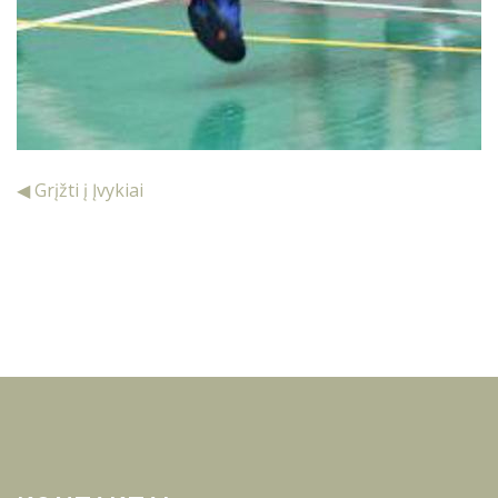
◀ Grįžti į Įvykiai