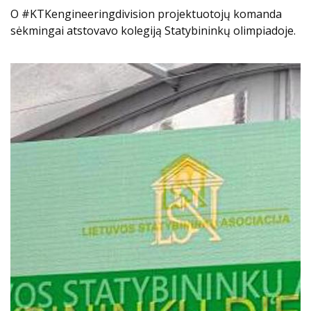
O #KTKengineeringdivision projektuotojų komanda
sėkmingai atstovavo kolegiją Statybininkų olimpiadoje.