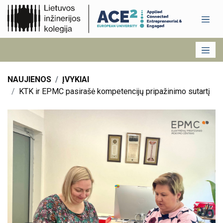
NAUJIENOS
ĮVYKIAI
KTK ir EPMC pasirašė kompetencijų pripažinimo sutartį