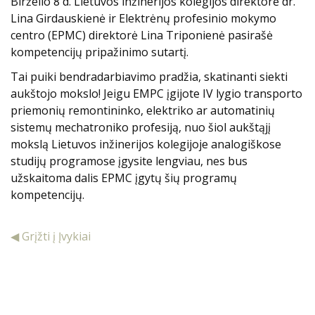
Birželio 8 d. Lietuvos inžinerijos kolegijos direktorė dr.
Lina Girdauskienė ir Elektrėnų profesinio mokymo
centro (EPMC) direktorė Lina Triponienė pasirašė
kompetencijų pripažinimo sutartį.
Tai puiki bendradarbiavimo pradžia, skatinanti siekti
aukštojo mokslo! Jeigu EMPC įgijote IV lygio transporto
priemonių remontininko, elektriko ar automatinių
sistemų mechatroniko profesiją, nuo šiol aukštąjį
mokslą Lietuvos inžinerijos kolegijoje analogiškose
studijų programose įgysite lengviau, nes bus
užskaitoma dalis EPMC įgytų šių programų
kompetencijų.
◀ Grįžti į Įvykiai