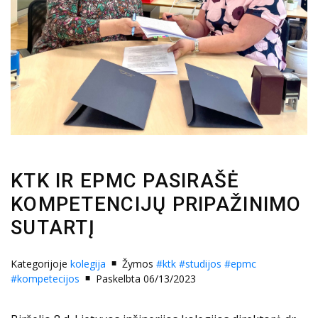
KTK IR EPMC PASIRAŠĖ
KOMPETENCIJŲ PRIPAŽINIMO
SUTARTĮ
Kategorijoje
kolegija
Žymos
#ktk
#studijos
#epmc
#kompetecijos
Paskelbta 06/13/2023