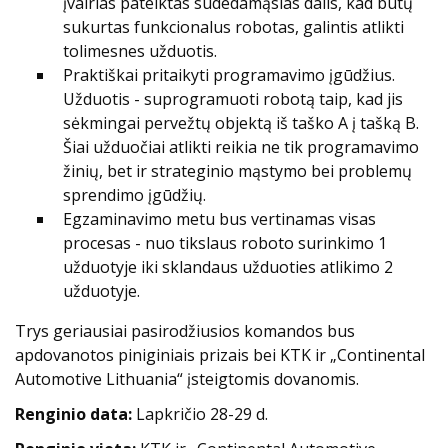
įvairias pateiktas sudedamąsias dalis, kad būtų
sukurtas funkcionalus robotas, galintis atlikti
tolimesnes užduotis.
Praktiškai pritaikyti programavimo įgūdžius.
Užduotis - suprogramuoti robotą taip, kad jis
sėkmingai pervežtų objektą iš taško A į tašką B.
Šiai užduočiai atlikti reikia ne tik programavimo
žinių, bet ir strateginio mąstymo bei problemų
sprendimo įgūdžių.
Egzaminavimo metu bus vertinamas visas
procesas - nuo tikslaus roboto surinkimo 1
užduotyje iki sklandaus užduoties atlikimo 2
užduotyje.
Trys geriausiai pasirodžiusios komandos bus
apdovanotos piniginiais prizais bei KTK ir „Continental
Automotive Lithuania“ įsteigtomis dovanomis.
Renginio data:
Lapkričio 28-29 d.