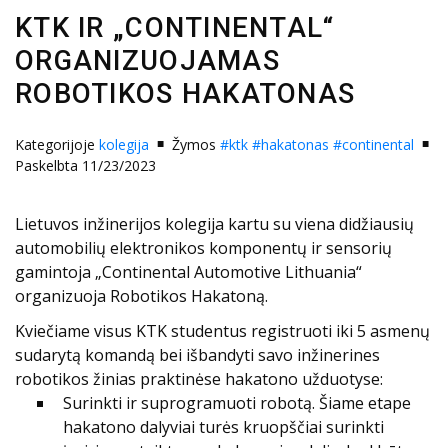
KTK IR „CONTINENTAL“
ORGANIZUOJAMAS
ROBOTIKOS HAKATONAS
Kategorijoje
kolegija
Žymos
#ktk
#hakatonas
#continental
Paskelbta 11/23/2023
Lietuvos inžinerijos kolegija kartu su viena didžiausių
automobilių elektronikos komponentų ir sensorių
gamintoja „Continental Automotive Lithuania“
organizuoja Robotikos Hakatoną.
Kviečiame visus KTK studentus registruoti iki 5 asmenų
sudarytą komandą bei išbandyti savo inžinerines
robotikos žinias praktinėse hakatono užduotyse:
Surinkti ir suprogramuoti robotą. Šiame etape
hakatono dalyviai turės kruopščiai surinkti