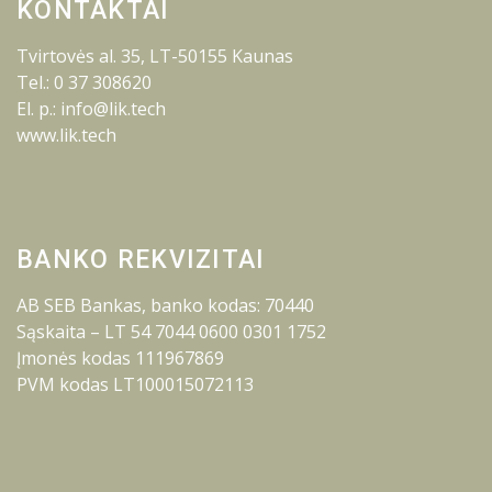
KONTAKTAI
Tvirtovės al. 35, LT-50155 Kaunas
Tel.: 0 37 308620
El. p.: info@lik.tech
www.lik.tech
BANKO REKVIZITAI
AB SEB Bankas, banko kodas: 70440
Sąskaita – LT 54 7044 0600 0301 1752
Įmonės kodas 111967869
PVM kodas LT100015072113