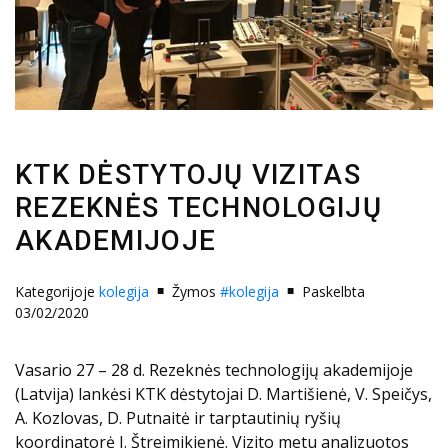
KTK DĖSTYTOJŲ VIZITAS
REZEKNĖS TECHNOLOGIJŲ
AKADEMIJOJE
Kategorijoje
kolegija
Žymos
#kolegija
Paskelbta
03/02/2020
Vasario 27 – 28 d. Rezeknės technologijų akademijoje
(Latvija) lankėsi KTK dėstytojai D. Martišienė, V. Speičys,
A. Kozlovas, D. Putnaitė ir tarptautinių ryšių
koordinatorė J. Štreimikienė. Vizito metu analizuotos