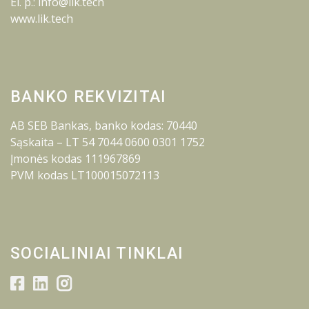
El. p.: info@lik.tech
www.lik.tech
BANKO REKVIZITAI
AB SEB Bankas, banko kodas: 70440
Sąskaita – LT 54 7044 0600 0301 1752
Įmonės kodas 111967869
PVM kodas LT100015072113
SOCIALINIAI TINKLAI