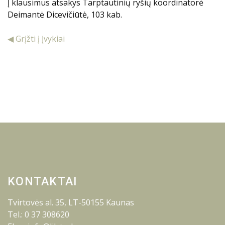
Į klausimus atsakys Tarptautinių ryšių koordinatorė
Deimantė Dicevičiūtė, 103 kab.
◀ Grįžti į Įvykiai
KONTAKTAI
Tvirtovės al. 35, LT-50155 Kaunas
Tel.: 0 37 308620