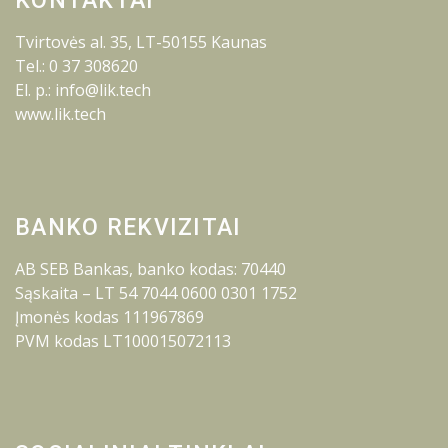
KONTAKTAI
Tvirtovės al. 35, LT-50155 Kaunas
Tel.: 0 37 308620
El. p.: info@lik.tech
www.lik.tech
BANKO REKVIZITAI
AB SEB Bankas, banko kodas: 70440
Sąskaita – LT 54 7044 0600 0301 1752
Įmonės kodas 111967869
PVM kodas LT100015072113