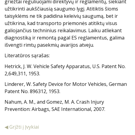
griežtai reguliuojami direktyvų ir reglamentų, siekiant
užtikrinti aukščiausią saugumo lygį. Atitiktis šioms
taisyklėms ne tik padidina keleivių saugumą, bet ir
užtikrina, kad transporto priemonės atitiktų visus
galiojančius techninius reikalavimus. Laiku atliekant
diagnostiką ir remontą pagal ES reglamentus, galima
išvengti rimtų pasekmių avarijos atveju.
Literatūros sąrašas:
Hetrick, J. W. Vehicle Safety Apparatus, U.S. Patent No.
2,649,311, 1953.
Linderer, W. Safety Device for Motor Vehicles, German
Patent No. 896312, 1953.
Nahum, A. M., and Gomez, M. A. Crash Injury
Prevention: Airbags, SAE International, 2007.
◀ Grįžti į Įvykiai