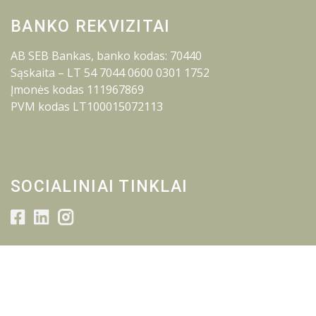
BANKO REKVIZITAI
AB SEB Bankas, banko kodas: 70440
Sąskaita – LT 54 7044 0600 0301 1752
Įmonės kodas 111967869
PVM kodas LT100015072113
SOCIALINIAI TINKLAI
© 2026 Lietuvos inžinerijos kolegija.
Visos teisės saugomos.