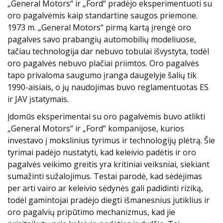
„General Motors“ ir „Ford“ pradėjo eksperimentuoti su
oro pagalvėmis kaip standartine saugos priemone.
1973 m. „General Motors“ pirmą kartą įrengė oro
pagalves savo prabangių automobilių modeliuose,
tačiau technologija dar nebuvo tobulai išvystyta, todėl
oro pagalvės nebuvo plačiai priimtos. Oro pagalvės
tapo privaloma saugumo įranga daugelyje šalių tik
1990-aisiais, o jų naudojimas buvo reglamentuotas ES
ir JAV įstatymais.
Įdomūs eksperimentai su oro pagalvėmis buvo atlikti
„General Motors“ ir „Ford“ kompanijose, kurios
investavo į mokslinius tyrimus ir technologijų plėtrą. Šie
tyrimai padėjo nustatyti, kad keleivio padėtis ir oro
pagalvės veikimo greitis yra kritiniai veiksniai, siekiant
sumažinti sužalojimus. Testai parodė, kad sėdėjimas
per arti vairo ar keleivio sėdynės gali padidinti riziką,
todėl gamintojai pradėjo diegti išmanesnius jutiklius ir
oro pagalvių pripūtimo mechanizmus, kad jie