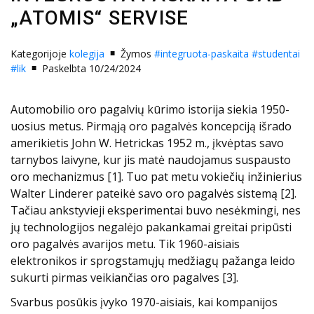
„ATOMIS“ SERVISE
Kategorijoje
kolegija
Žymos
#integruota-paskaita
#studentai
#lik
Paskelbta 10/24/2024
Automobilio oro pagalvių kūrimo istorija siekia 1950-
uosius metus. Pirmąją oro pagalvės koncepciją išrado
amerikietis John W. Hetrickas 1952 m., įkvėptas savo
tarnybos laivyne, kur jis matė naudojamus suspausto
oro mechanizmus [1]. Tuo pat metu vokiečių inžinierius
Walter Linderer pateikė savo oro pagalvės sistemą [2].
Tačiau ankstyvieji eksperimentai buvo nesėkmingi, nes
jų technologijos negalėjo pakankamai greitai pripūsti
oro pagalvės avarijos metu. Tik 1960-aisiais
elektronikos ir sprogstamųjų medžiagų pažanga leido
sukurti pirmas veikiančias oro pagalves [3].
Svarbus posūkis įvyko 1970-aisiais, kai kompanijos