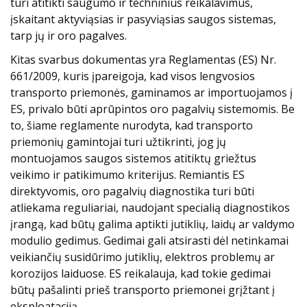
turi atitikti saugumo ir techninius reikalavimus,
įskaitant aktyviąsias ir pasyviąsias saugos sistemas,
tarp jų ir oro pagalves.
Kitas svarbus dokumentas yra Reglamentas (ES) Nr.
661/2009, kuris įpareigoja, kad visos lengvosios
transporto priemonės, gaminamos ar importuojamos į
ES, privalo būti aprūpintos oro pagalvių sistemomis. Be
to, šiame reglamente nurodyta, kad transporto
priemonių gamintojai turi užtikrinti, jog jų
montuojamos saugos sistemos atitiktų griežtus
veikimo ir patikimumo kriterijus. Remiantis ES
direktyvomis, oro pagalvių diagnostika turi būti
atliekama reguliariai, naudojant specialią diagnostikos
įrangą, kad būtų galima aptikti jutiklių, laidų ar valdymo
modulio gedimus. Gedimai gali atsirasti dėl netinkamai
veikiančių susidūrimo jutiklių, elektros problemų ar
korozijos laiduose. ES reikalauja, kad tokie gedimai
būtų pašalinti prieš transporto priemonei grįžtant į
eksploataciją.