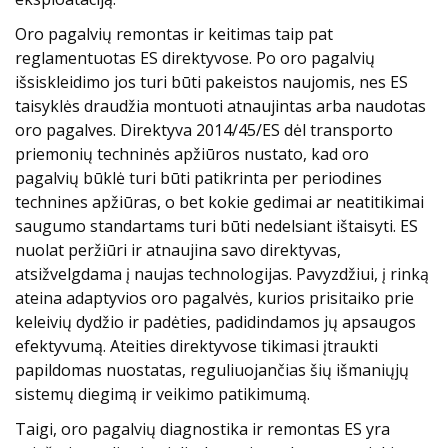
Oro pagalvių remontas ir keitimas taip pat
reglamentuotas ES direktyvose. Po oro pagalvių
išsiskleidimo jos turi būti pakeistos naujomis, nes ES
taisyklės draudžia montuoti atnaujintas arba naudotas
oro pagalves. Direktyva 2014/45/ES dėl transporto
priemonių techninės apžiūros nustato, kad oro
pagalvių būklė turi būti patikrinta per periodines
technines apžiūras, o bet kokie gedimai ar neatitikimai
saugumo standartams turi būti nedelsiant ištaisyti. ES
nuolat peržiūri ir atnaujina savo direktyvas,
atsižvelgdama į naujas technologijas. Pavyzdžiui, į rinką
ateina adaptyvios oro pagalvės, kurios prisitaiko prie
keleivių dydžio ir padėties, padidindamos jų apsaugos
efektyvumą. Ateities direktyvose tikimasi įtraukti
papildomas nuostatas, reguliuojančias šių išmaniųjų
sistemų diegimą ir veikimo patikimumą.
Taigi, oro pagalvių diagnostika ir remontas ES yra