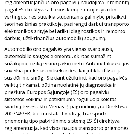
reglamentuojančius oro pagalvių naudojimą ir remontą
pagal ES direktyvas. Tokios kompetencijos yra itin
vertingos, nes suteikia studentams galimybę pritaikyti
teorines žinias praktikoje, pasirengti darbui transporto
elektronikos srityje bei atlikti diagnostikos ir remonto
darbus, užtikrinančius automobilių saugumą.
Automobilio oro pagalvės yra vienas svarbiausių
automobilio saugos elementų, skirtas sumažinti
sužalojimų riziką eismo įvykių metu. Automobiliuose jos
suveikia per kelias milisekundes, kai jutikliai fiksuoja
susidūrimo smūgį. Siekiant užtikrinti, kad oro pagalvės
veiktų tinkamai, būtina nuolatinė jų diagnostika ir
priežiūra. Europos Sąjungoje (ES) oro pagalvių
sistemos veikimą ir patikimumą reguliuoja keletas
svarbių teisės aktų. Vienas iš pagrindinių yra Direktyva
2007/46/EB, kuri nustato bendrąją transporto
priemonių tipo patvirtinimo sistemą ES. Ši direktyva
reglamentuoja, kad visos naujos transporto priemonės