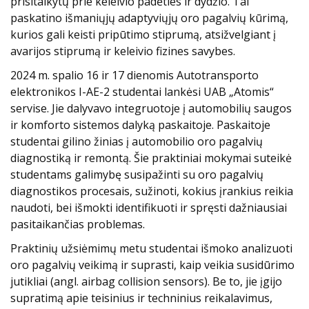
prisitaikytų prie keleivio padėties ir dydžio. Tai
paskatino išmaniųjų adaptyviųjų oro pagalvių kūrimą,
kurios gali keisti pripūtimo stiprumą, atsižvelgiant į
avarijos stiprumą ir keleivio fizines savybes.
2024 m. spalio 16 ir 17 dienomis Autotransporto
elektronikos I-AE-2 studentai lankėsi UAB „Atomis“
servise. Jie dalyvavo integruotoje į automobilių saugos
ir komforto sistemos dalyką paskaitoje. Paskaitoje
studentai gilino žinias į automobilio oro pagalvių
diagnostiką ir remontą. Šie praktiniai mokymai suteikė
studentams galimybę susipažinti su oro pagalvių
diagnostikos procesais, sužinoti, kokius įrankius reikia
naudoti, bei išmokti identifikuoti ir spręsti dažniausiai
pasitaikančias problemas.
Praktinių užsiėmimų metu studentai išmoko analizuoti
oro pagalvių veikimą ir suprasti, kaip veikia susidūrimo
jutikliai (angl. airbag collision sensors). Be to, jie įgijo
supratimą apie teisinius ir techninius reikalavimus,