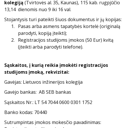
kolegiją
(Tvirtovės al. 35, Kaunas), 115 kab. rugpjūčio
13,14 dienomis nuo 9 iki 16 val.
Stojantysis turi pateikti šiuos dokumentus ir jų kopijas:
Pasas arba asmens tapatybės kortelė (originalą
parodyti, kopiją įteikti);
Registracijos studijoms įmokos (50 Eur) kvitą
(įteikti arba parodyti telefone).
Sąskaitos, į kurią reikia įmokėti registracijos
studijoms įmoką, rekvizitai:
Gavėjas: Lietuvos inžinerijos kolegija
Gavėjo bankas: AB SEB bankas
Sąskaitos Nr.: LT 54 7044 0600 0301 1752
Banko kodas: 70440
Sutrumpintas įmokos mokesčio pavadinimas: