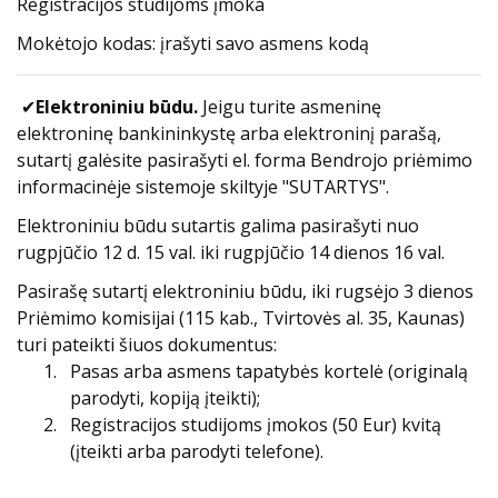
Registracijos studijoms įmoka
Mokėtojo kodas: įrašyti savo asmens kodą
✔
Elektroniniu būdu.
Jeigu turite asmeninę
elektroninę bankininkystę arba elektroninį parašą,
sutartį galėsite pasirašyti el. forma Bendrojo priėmimo
informacinėje sistemoje skiltyje "SUTARTYS".
Elektroniniu būdu sutartis galima pasirašyti nuo
rugpjūčio 12 d. 15 val. iki rugpjūčio 14 dienos 16 val.
Pasirašę sutartį elektroniniu būdu, iki rugsėjo 3 dienos
Priėmimo komisijai (115 kab., Tvirtovės al. 35, Kaunas)
turi pateikti šiuos dokumentus:
Pasas arba asmens tapatybės kortelė (originalą
parodyti, kopiją įteikti);
Registracijos studijoms įmokos (50 Eur) kvitą
(įteikti arba parodyti telefone).