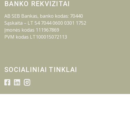
BANKO REKVIZITAI
AB SEB Bankas, banko kodas: 70440
Sąskaita – LT 54 7044 0600 0301 1752
Įmonės kodas 111967869
PVM kodas LT100015072113
SOCIALINIAI TINKLAI
© 2026 Lietuvos inžinerijos kolegija.
Visos teisės saugomos.