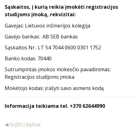
Sąskaitos, į kurią reikia įmokėti registracijos
studijoms įmoką, rekvizitai:
Gavėjas: Lietuvos inžinerijos kolegija
Gavėjo bankas: AB SEB bankas
Sąskaitos Nr.: LT 54 7044 0600 0301 1752
Banko kodas: 70440
Sutrumpintas įmokos mokesčio pavadinimas:
Registracijos studijoms įmoka
Mokėtojo kodas: įrašyti savo asmens kodą
Informacija teikiama tel. +370 62644990
◀ Grįžti į Įvykiai