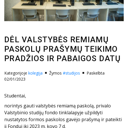
DĖL VALSTYBĖS REMIAMŲ
PASKOLŲ PRAŠYMŲ TEIKIMO
PRADŽIOS IR PABAIGOS DATŲ
Kategorijoje
kolegija
Žymos
#studijos
Paskelbta
02/01/2023
Studentai,
norintys gauti valstybės remiamą paskolą, privalo
Valstybinio studijų fondo tinklalapyje užpildyti
nustatytos formos paskolos gavėjo prašymą ir pateikti
jį Fondui iki 2023 m. kovo 7 d.