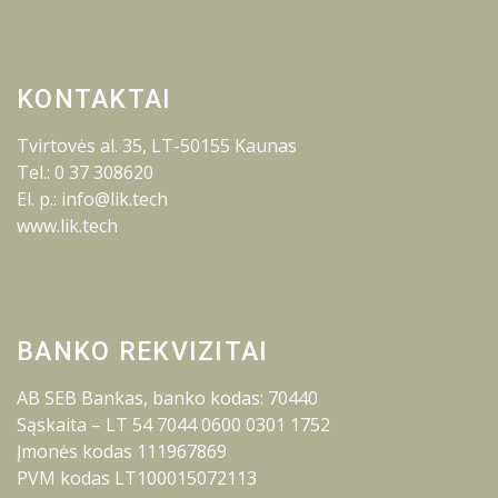
KONTAKTAI
Tvirtovės al. 35, LT-50155 Kaunas
Tel.: 0 37 308620
El. p.: info@lik.tech
www.lik.tech
BANKO REKVIZITAI
AB SEB Bankas, banko kodas: 70440
Sąskaita – LT 54 7044 0600 0301 1752
Įmonės kodas 111967869
PVM kodas LT100015072113