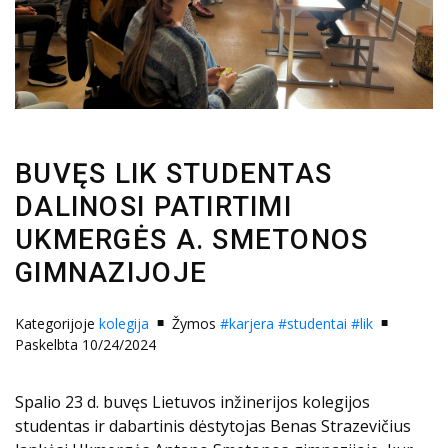
BUVĘS LIK STUDENTAS
DALINOSI PATIRTIMI
UKMERGĖS A. SMETONOS
GIMNAZIJOJE
Kategorijoje
kolegija
Žymos
#karjera
#studentai
#lik
Paskelbta 10/24/2024
Spalio 23 d. buvęs Lietuvos inžinerijos kolegijos
studentas ir dabartinis dėstytojas Benas Strazevičius