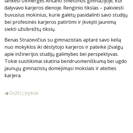
lankėsi Ukmergės Antano Smetonos gimnazijoje, kur
dalyvavo karjeros dienoje. Renginio tikslas – pakviesti
buvusius mokinius, kurie galėtų pasidalinti savo studijų
bei profesinės karjeros patirtimi ir įkvėpti jaunimą
siekti užsibrėžtų tikslų.
Benas Strazevičius su gimnazistais aptarė savo kelią
nuo mokyklos iki dėstytojo karjeros ir pateikė įžvalgų
apie inžinerijos studijų galimybes bei perspektyvas.
Tokie susitikimai skatina bendruomeniškumą bei ugdo
jaunųjų gimnazistų domėjimąsi mokslais ir ateities
karjera.
◀ Grįžti į Įvykiai