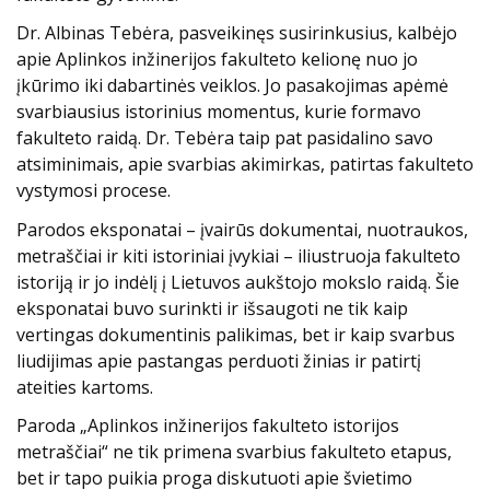
Dr. Albinas Tebėra, pasveikinęs susirinkusius, kalbėjo
apie Aplinkos inžinerijos fakulteto kelionę nuo jo
įkūrimo iki dabartinės veiklos. Jo pasakojimas apėmė
svarbiausius istorinius momentus, kurie formavo
fakulteto raidą. Dr. Tebėra taip pat pasidalino savo
atsiminimais, apie svarbias akimirkas, patirtas fakulteto
vystymosi procese.
Parodos eksponatai – įvairūs dokumentai, nuotraukos,
metraščiai ir kiti istoriniai įvykiai – iliustruoja fakulteto
istoriją ir jo indėlį į Lietuvos aukštojo mokslo raidą. Šie
eksponatai buvo surinkti ir išsaugoti ne tik kaip
vertingas dokumentinis palikimas, bet ir kaip svarbus
liudijimas apie pastangas perduoti žinias ir patirtį
ateities kartoms.
Paroda „Aplinkos inžinerijos fakulteto istorijos
metraščiai“ ne tik primena svarbius fakulteto etapus,
bet ir tapo puikia proga diskutuoti apie švietimo