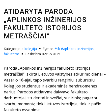
ATIDARYTA PARODA
„APLINKOS INŽINERIJOS
FAKULTETO ISTORIJOS
METRAŠČIAI“
Kategorijoje
kolegija
Žymos
#lik
#aplinkos-inzinerijos-
fakultetas
Paskelbta 02/12/2025
Paroda „Aplinkos inžinerijos fakulteto istorijos
metraščiai“, skirta Lietuvos valstybės atkūrimo dienai –
Vasario 16-ajai, tapo svarbiu renginiu, subūrusiu
Kolegijos studentus ir akademinės bendruomenės
narius. Parodos atidaryme dalyvavo fakulteto
darbuotojai, studentai ir svečiai, susirinkę pagerbti
svarbų momentą tiek Lietuvos istorijoje, tiek ir pačio
fakulteto gyvenime.