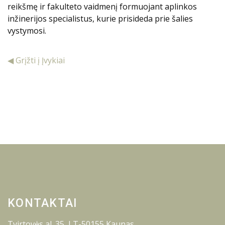
reikšmę ir fakulteto vaidmenį formuojant aplinkos
inžinerijos specialistus, kurie prisideda prie šalies
vystymosi.
◀ Grįžti į Įvykiai
KONTAKTAI
Tvirtovės al. 35, LT-50155 Kaunas