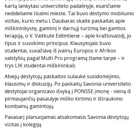
kartą lankytasi universiteto padalinyje, esančiame
nedideliame Iisalmi mieste. Tai buvo dėstymo mobilumo
vizitas, kurio metu l. Daubaras skaitė paskaitas apie
miškininkystę, gamtinį ir darnųjį turizmą bei gamtos
terapiją, o V. Vaitkutė Eidimtienė – apie kraštovaizdį, jo
tipus ir suvokimo principus. Klausytojais buvo
studentai, suvažiavę iš įvairių Europos ir Afrikos
valstybių pagal Multi Pro programą (tame tarpe – ir
trys LIK studentai miškininkai).
Abiejų dėstytojų paskaitos sulaukė susidomėjimo,
klausimų ir diskusijų.
Po paskaitų Savonia universiteto
dėstytojai organizavo išvyką į PONSSE įmonę - vieną iš
pirmaujančių pasaulyje miško kirtimo ir ištraukimo
kombainų gamintojų.
Pavasarį planuojamas atsakomasis Savonia dėstytojų
vizitas į kolegiją.