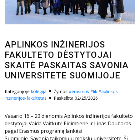
APLINKOS INŽINERIJOS
FAKULTETO DĖSTYTOJAI
SKAITĖ PASKAITAS SAVONIA
UNIVERSITETE SUOMIJOJE
Kategorijoje
kolegija
Žymos
#erasmus
#lik
#aplinkos-
inzinerijos-fakultetas
Paskelbta 02/25/2026
Vasario 16 – 20 dienomis Aplinkos inžinerijos fakulteto
dėstytojai Vaida Vaitkutė Eidimtienė ir Linas Daubaras
pagal Erasmus programą lankėsi
Suomijoje, Savonia taikomųjų mokslų universitete. Šį