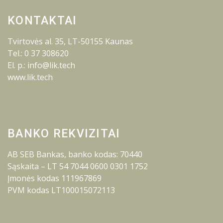
KONTAKTAI
Tvirtovės al. 35, LT-50155 Kaunas
Tel.: 0 37 308620
El. p.: info@lik.tech
www.lik.tech
BANKO REKVIZITAI
AB SEB Bankas, banko kodas: 70440
Sąskaita – LT 54 7044 0600 0301 1752
Įmonės kodas 111967869
PVM kodas LT100015072113