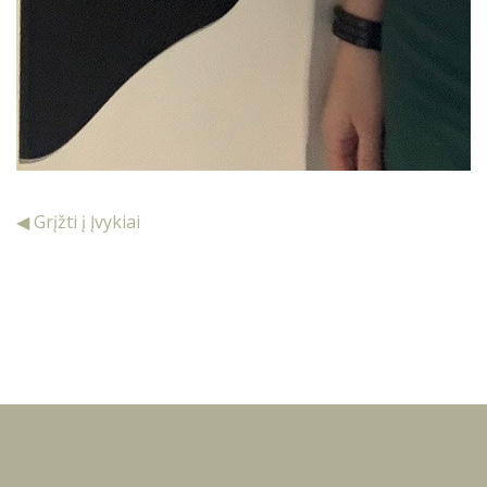
◀ Grįžti į Įvykiai