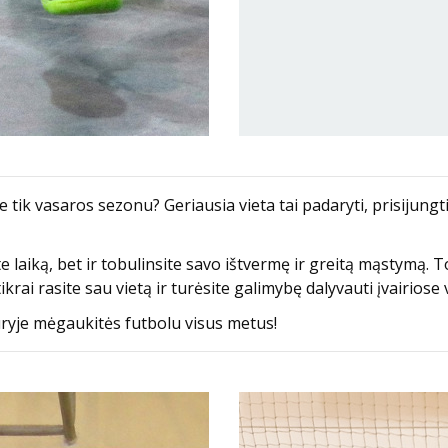
tik vasaros sezonu? Geriausia vieta tai padaryti, prisijungti
te laiką, bet ir tobulinsite savo ištvermę ir greitą mąstymą. 
krai rasite sau vietą ir turėsite galimybę dalyvauti įvairios
ryje mėgaukitės futbolu visus metus!