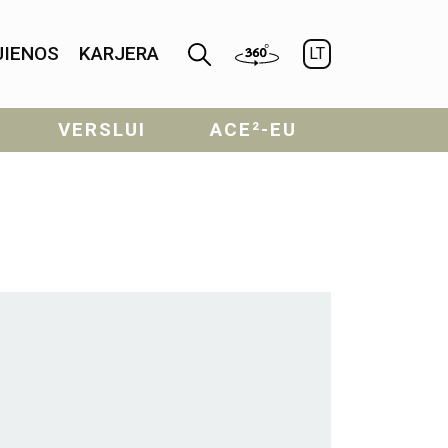
JIENOS
KARJERA
LT
VERSLUI
ACE²-EU