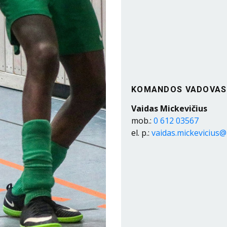
KOMANDOS VADOVAS
Vaidas Mickevičius
mob.:
0 612 03567
el. p.:
vaidas.mickevicius@l