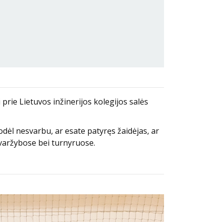
 prie Lietuvos inžinerijos kolegijos salės
Todėl nesvarbu, ar esate patyręs žaidėjas, ar
e varžybose bei turnyruose.