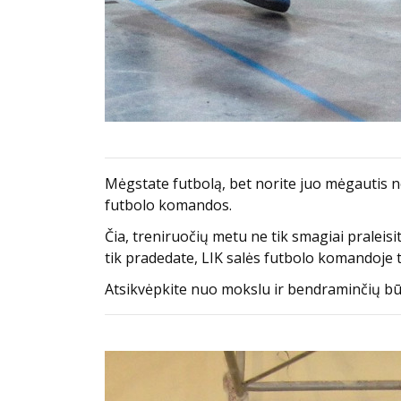
Mėgstate futbolą, bet norite juo mėgautis ne 
futbolo komandos.
Čia, treniruočių metu ne tik smagiai praleisi
tik pradedate, LIK salės futbolo komandoje ti
Atsikvėpkite nuo mokslu ir bendraminčių bū