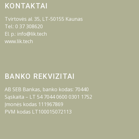
KONTAKTAI
Tvirtovės al. 35, LT-50155 Kaunas
Tel.: 0 37 308620
El. p.: info@lik.tech
www.lik.tech
BANKO REKVIZITAI
AB SEB Bankas, banko kodas: 70440
Sąskaita – LT 54 7044 0600 0301 1752
Įmonės kodas 111967869
PVM kodas LT100015072113