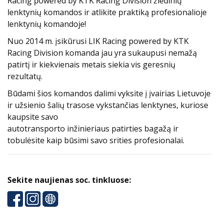
Racing powered by KTK Racing Division žiedinių
lenktynių komandos ir atlikite praktiką profesionalioje
lenktynių komandoje!
Nuo 2014 m. įsikūrusi LIK Racing powered by KTK
Racing Division komanda jau yra sukaupusi nemažą
patirtį ir kiekvienais metais siekia vis geresnių
rezultatų.
Būdami šios komandos dalimi vyksite į įvairias Lietuvoje
ir užsienio šalių trasose vykstančias lenktynes, kuriose
kaupsite savo
autotransporto inžinieriaus patirties bagažą ir
tobulėsite kaip būsimi savo srities profesionalai.
Sekite naujienas soc. tinkluose: