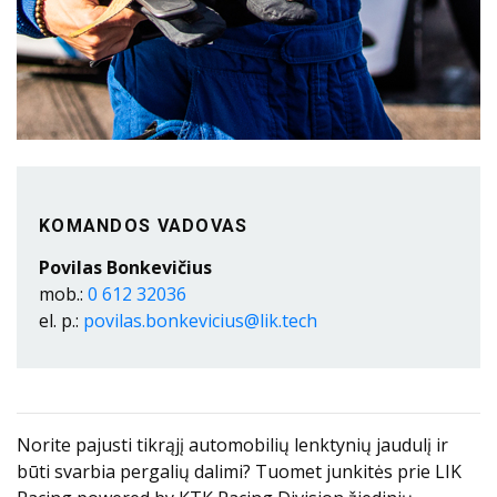
KOMANDOS VADOVAS
Povilas Bonkevičius
mob.:
0 612 32036
el. p.:
povilas.bonkevicius@lik.tech
Norite pajusti tikrąjį automobilių lenktynių jaudulį ir
būti svarbia pergalių dalimi? Tuomet junkitės prie LIK