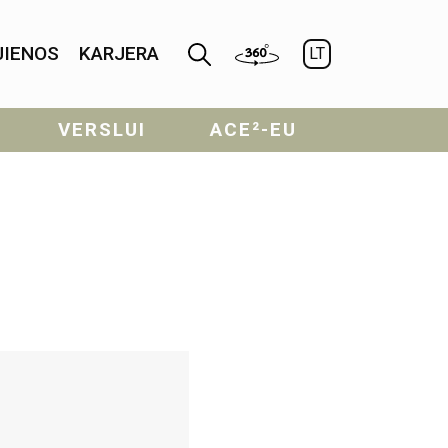
JIENOS
KARJERA
LT
VERSLUI
ACE²-EU