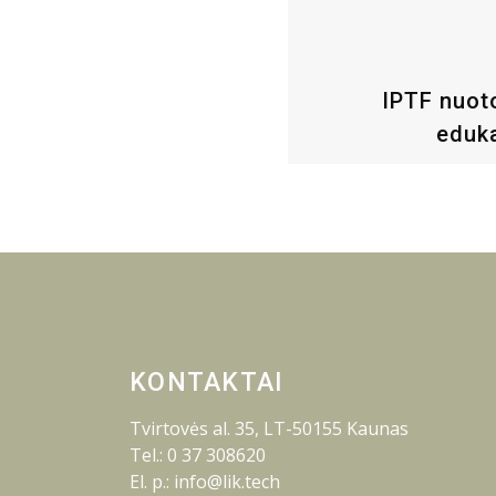
IPTF nuot
eduka
KONTAKTAI
Tvirtovės al. 35, LT-50155 Kaunas
Tel.: 0 37 308620
El. p.: info@lik.tech