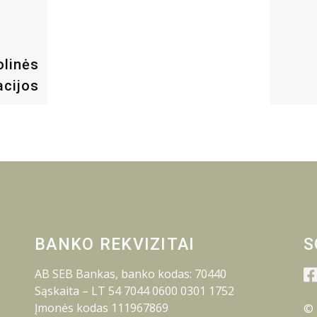
olinės
cijos
BANKO REKVIZITAI
S
AB SEB Bankas, banko kodas: 70440
Sąskaita – LT 54 7044 0600 0301 1752
Įmonės kodas 111967869
© 