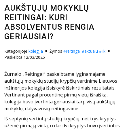
AUKŠTŲJŲ MOKYKLŲ
REITINGAI: KURI
ABSOLVENTUS RENGIA
GERIAUSIAI?
Kategorijoje
kolegija
Žymos
#reitingai
#aktualu
#lik
Paskelbta 12/03/2025
Žurnalo „Reitingai“ paskelbtame lyginamajame
aukštųjų mokyklų studijų krypčių vertinime Lietuvos
inžinerijos kolegija išsiskyrė išskirtiniais rezultatais.
Vertinant pagal procentinę pirmų vietų išraišką,
kolegija buvo įvertinta geriausiai tarp visų aukštųjų
mokyklų, dalyvavusių reitingavime.
Iš septynių vertintų studijų krypčių, net trys kryptys
užėmė pirmąją vietą, o dar dvi kryptys buvo įvertintos