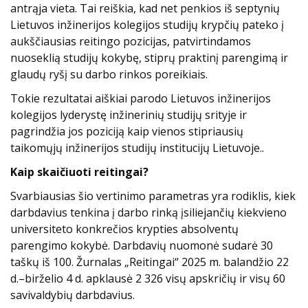
antrąja vieta. Tai reiškia, kad net penkios iš septynių
Lietuvos inžinerijos kolegijos studijų krypčių pateko į
aukščiausias reitingo pozicijas, patvirtindamos
nuoseklią studijų kokybę, stiprų praktinį parengimą ir
glaudų ryšį su darbo rinkos poreikiais.
Tokie rezultatai aiškiai parodo Lietuvos inžinerijos
kolegijos lyderystę inžinerinių studijų srityje ir
pagrindžia jos poziciją kaip vienos stipriausių
taikomųjų inžinerijos studijų institucijų Lietuvoje..
Kaip skaičiuoti reitingai?
Svarbiausias šio vertinimo parametras yra rodiklis, kiek
darbdavius tenkina į darbo rinką įsiliejančių kiekvieno
universiteto konkrečios krypties absolventų
parengimo kokybė. Darbdavių nuomonė sudarė 30
taškų iš 100. Žurnalas „Reitingai“ 2025 m. balandžio 22
d.–birželio 4 d. apklausė 2 326 visų apskričių ir visų 60
savivaldybių darbdavius.