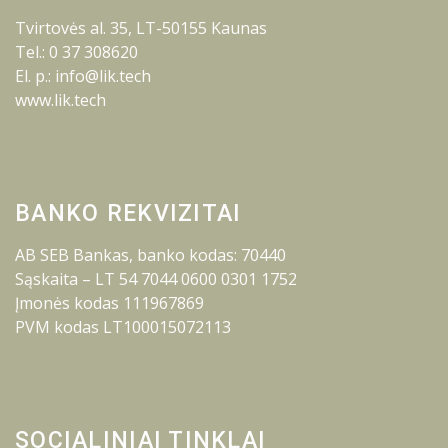
Tvirtovės al. 35, LT-50155 Kaunas
Tel.: 0 37 308620
El. p.: info@lik.tech
www.lik.tech
BANKO REKVIZITAI
AB SEB Bankas, banko kodas: 70440
Sąskaita – LT 54 7044 0600 0301 1752
Įmonės kodas 111967869
PVM kodas LT100015072113
SOCIALINIAI TINKLAI