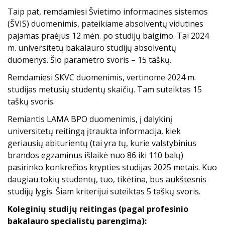
Taip pat, remdamiesi Švietimo informacinės sistemos
(ŠVIS) duomenimis, pateikiame absolventų vidutines
pajamas praėjus 12 mėn. po studijų baigimo. Tai 2024
m. universitetų bakalauro studijų absolventų
duomenys. Šio parametro svoris – 15 taškų.
Remdamiesi SKVC duomenimis, vertinome 2024 m.
studijas metusių studentų skaičių. Tam suteiktas 15
taškų svoris.
Remiantis LAMA BPO duomenimis, į dalykinį
universitetų reitingą įtraukta informacija, kiek
geriausių abiturientų (tai yra tų, kurie valstybinius
brandos egzaminus išlaikė nuo 86 iki 110 balų)
pasirinko konkrečios krypties studijas 2025 metais. Kuo
daugiau tokių studentų, tuo, tikėtina, bus aukštesnis
studijų lygis. Šiam kriterijui suteiktas 5 taškų svoris.
Koleginių studijų reitingas (pagal profesinio
bakalauro specialistų parengimą):