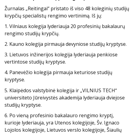
Žurnalas „Reitingai“ pristato iš viso 48 koleginių studijų
krypčių specialistų rengimo vertinimą. Iš jų:
1. Vilniaus kolegija lyderiauja 20 profesinių bakalaurų
rengimo studijų krypčių.
2. Kauno kolegija pirmauja devyniose studijų kryptyse.
3. Lietuvos inžinerijos kolegija lyderiauja penkiose
vertintose studijų kryptyse.
4. Panevėžio kolegija pirmauja keturiose studijų
kryptyse.
5. Klaipėdos valstybinė kolegija ir „VILNIUS TECH“
universiteto Jūreivystės akademija lyderiauja dviejose
studijų kryptyse.
6. Po vieną profesinio bakalauro rengimo kryptį,
kurioje lyderiauja, yra Utenos kolegijoje, Šv. Ignaco
Lojolos kolegijoje, Lietuvos verslo kolegijoje, Šiaulių