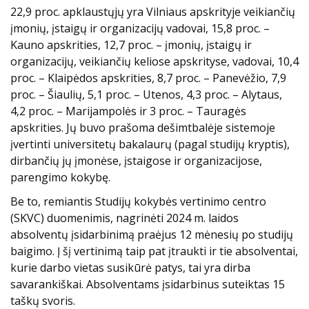
22,9 proc. apklaustųjų yra Vilniaus apskrityje veikiančių
įmonių, įstaigų ir organizacijų vadovai, 15,8 proc. –
Kauno apskrities, 12,7 proc. – įmonių, įstaigų ir
organizacijų, veikiančių keliose apskrityse, vadovai, 10,4
proc. – Klaipėdos apskrities, 8,7 proc. – Panevėžio, 7,9
proc. – Šiaulių, 5,1 proc. – Utenos, 4,3 proc. – Alytaus,
4,2 proc. – Marijampolės ir 3 proc. – Tauragės
apskrities. Jų buvo prašoma dešimtbalėje sistemoje
įvertinti universitetų bakalaurų (pagal studijų kryptis),
dirbančių jų įmonėse, įstaigose ir organizacijose,
parengimo kokybę.
Be to, remiantis Studijų kokybės vertinimo centro
(SKVC) duomenimis, nagrinėti 2024 m. laidos
absolventų įsidarbinimą praėjus 12 mėnesių po studijų
baigimo. Į šį vertinimą taip pat įtraukti ir tie absolventai,
kurie darbo vietas susikūrė patys, tai yra dirba
savarankiškai. Absolventams įsidarbinus suteiktas 15
taškų svoris.