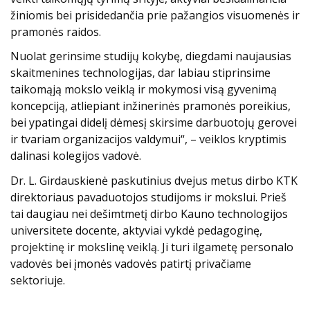
žiniomis bei prisidedančia prie pažangios visuomenės ir
pramonės raidos.
Nuolat gerinsime studijų kokybę, diegdami naujausias
skaitmenines technologijas, dar labiau stiprinsime
taikomąją mokslo veiklą ir mokymosi visą gyvenimą
koncepciją, atliepiant inžinerinės pramonės poreikius,
bei ypatingai didelį dėmesį skirsime darbuotojų gerovei
ir tvariam organizacijos valdymui“, – veiklos kryptimis
dalinasi kolegijos vadovė.
Dr. L. Girdauskienė paskutinius dvejus metus dirbo KTK
direktoriaus pavaduotojos studijoms ir mokslui. Prieš
tai daugiau nei dešimtmetį dirbo Kauno technologijos
universitete docente, aktyviai vykdė pedagoginę,
projektinę ir mokslinę veiklą. Ji turi ilgametę personalo
vadovės bei įmonės vadovės patirtį privačiame
sektoriuje.