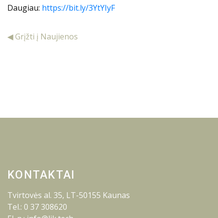
Daugiau:
https://bit.ly/3YtYIyF
◀ Grįžti į Naujienos
KONTAKTAI
Tvirtovės al. 35, LT-50155 Kaunas
Tel.: 0 37 308620