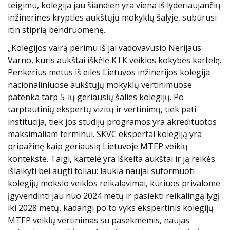
teigimu, kolegija jau šiandien yra viena iš lyderiaujančių
inžinerinės krypties aukštųjų mokyklų šalyje, subūrusi
itin stiprią bendruomenę.
„Kolegijos vairą perimu iš jai vadovavusio Nerijaus
Varno, kuris aukštai iškėlė KTK veiklos kokybės kartelę.
Penkerius metus iš eilės Lietuvos inžinerijos kolegija
nacionaliniuose aukštųjų mokyklų vertinimuose
patenka tarp 5-ių geriausių šalies kolegijų. Po
tarptautinių ekspertų vizitų ir vertinimų, tiek pati
institucija, tiek jos studijų programos yra akredituotos
maksimaliam terminui. SKVC ekspertai kolegiją yra
pripažinę kaip geriausią Lietuvoje MTEP veiklų
kontekste. Taigi, kartelė yra iškelta aukštai ir ją reikės
išlaikyti bei augti toliau: laukia naujai suformuoti
kolegijų mokslo veiklos reikalavimai, kuriuos privalome
įgyvendinti jau nuo 2024 metų ir pasiekti reikalingą lygį
iki 2028 metų, kadangi po to vyks ekspertinis kolegijų
MTEP veiklų vertinimas su pasekmėmis, naujas