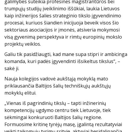
galimybes suteikia profesinės magistrantūros bei
trumpųjų studijų įveiklinimo iššūkiai, laukia Lietuvos
kaip inžinerijos šalies strateginio tikslo įgyvendinimo
procesai, kuriuos šiandien inicijuoja beveik visos šio
sektoriaus asociacijos ir įmonės, atsiveria mokymosi
visą gyvenimą perspektyva ir rimtų europinių mokslo
projektų veiklos.
Galiu tik pasidžiaugti, kad mane supa stipri ir ambicinga
komanda, kuri padės įgyvendinti išsikeltus tikslus“, –
sakė ji.
Nauja kolegijos vadovė aukštąją mokyklą mato
priklausančia Baltijos šalių techniškųjų aukštųjų
mokyklų elitui.
„Vienas iš pagrindinių tikslų – tapti inžinerinių
kompetencijų ugdymo centru tiek Lietuvoje, tiek
sėkmingai konkuruoti Baltijos šalių regione.
Formuosime kritinę tyrėjų masę, įgalintą rezultatyviai
veikti taikomųjų tyrimų srityje, aktyviai besidalinančia