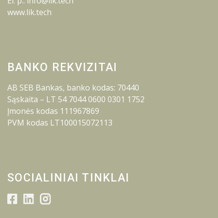
El. p.: info@lik.tech
www.lik.tech
BANKO REKVIZITAI
AB SEB Bankas, banko kodas: 70440
Sąskaita – LT 54 7044 0600 0301 1752
Įmonės kodas 111967869
PVM kodas LT100015072113
SOCIALINIAI TINKLAI