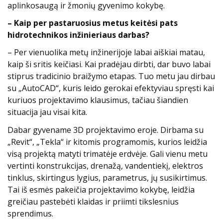
aplinkosaugą ir žmonių gyvenimo kokybę.
– Kaip per pastaruosius metus keitėsi pats
hidrotechnikos inžinieriaus darbas?
– Per vienuolika metų inžinerijoje labai aiškiai matau,
kaip ši sritis keičiasi. Kai pradėjau dirbti, dar buvo labai
stiprus tradicinio braižymo etapas. Tuo metu jau dirbau
su „AutoCAD“, kuris leido gerokai efektyviau spręsti kai
kuriuos projektavimo klausimus, tačiau šiandien
situacija jau visai kita.
Dabar gyvename 3D projektavimo eroje. Dirbama su
„Revit“, „Tekla“ ir kitomis programomis, kurios leidžia
visą projektą matyti trimatėje erdvėje. Gali vienu metu
vertinti konstrukcijas, drenažą, vandentiekį, elektros
tinklus, skirtingus lygius, parametrus, jų susikirtimus.
Tai iš esmės pakeičia projektavimo kokybę, leidžia
greičiau pastebėti klaidas ir priimti tikslesnius
sprendimus.