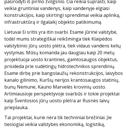
pasirodyti iš pirmo žvilgsnio. Čia reikia suprasti, kaip
veikia gruntiniai vandenys, kaip vandenyje elgiasi
konstrukcijos, kaip skirtingi sprendimai veikia aplinką,
infrastruktūrą ir ilgalaikį objekto patikimumą.
Lietuvai ši sritis yra itin svarbi. Esame jūrinė valstybė,
todėl mums strategiškai reikšminga tiek Klaipėdos
valstybinio jūrų uosto plėtra, tiek vidaus vandens kelių
vystymas. Mūsų komanda jau daugiau kaip 20 metų
projektuoja uosto krantines, gamtosaugos objektus,
prisideda prie sudėtingų hidrotechnikos sprendinių.
Esame dirbę prie bangolaužių rekonstrukcijos, laivybos
kanalo gilinimo, Kuršių nerijos krantosaugos statinių,
bunų Nemune, Kauno Marvelės krovinių uosto.
Artimiausioje perspektyvoje svarbūs ir tokie projektai
kaip Šventosios jūrų uosto plėtra ar Rusnės laivų
prieplauka.
Tai projektai, kurie nėra tik techniniai brėžiniai. Jie
tiesiogiai veikia valstybės ekonomiką, logistiką,