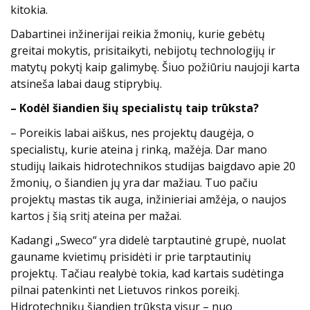
kitokia.
Dabartinei inžinerijai reikia žmonių, kurie gebėtų
greitai mokytis, prisitaikyti, nebijotų technologijų ir
matytų pokytį kaip galimybę. Šiuo požiūriu naujoji karta
atsineša labai daug stiprybių.
– Kodėl šiandien šių specialistų taip trūksta?
– Poreikis labai aiškus, nes projektų daugėja, o
specialistų, kurie ateina į rinką, mažėja. Dar mano
studijų laikais hidrotechnikos studijas baigdavo apie 20
žmonių, o šiandien jų yra dar mažiau. Tuo pačiu
projektų mastas tik auga, inžinieriai amžėja, o naujos
kartos į šią sritį ateina per mažai.
Kadangi „Sweco“ yra didelė tarptautinė grupė, nuolat
gauname kvietimų prisidėti ir prie tarptautinių
projektų. Tačiau realybė tokia, kad kartais sudėtinga
pilnai patenkinti net Lietuvos rinkos poreikį.
Hidrotechnikų šiandien trūksta visur – nuo