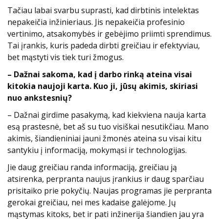
Tačiau labai svarbu suprasti, kad dirbtinis intelektas
nepakeičia inžinieriaus. Jis nepakeičia profesinio
vertinimo, atsakomybės ir gebėjimo priimti sprendimus.
Tai įrankis, kuris padeda dirbti greičiau ir efektyviau,
bet mąstyti vis tiek turi žmogus.
– Dažnai sakoma, kad į darbo rinką ateina visai
kitokia naujoji karta. Kuo ji, jūsų akimis, skiriasi
nuo ankstesnių?
– Dažnai girdime pasakymą, kad kiekviena nauja karta
esą prastesnė, bet aš su tuo visiškai nesutikčiau. Mano
akimis, šiandieniniai jauni žmonės ateina su visai kitu
santykiu į informaciją, mokymąsi ir technologijas.
Jie daug greičiau randa informaciją, greičiau ją
atsirenka, perpranta naujus įrankius ir daug sparčiau
prisitaiko prie pokyčių. Naujas programas jie perpranta
gerokai greičiau, nei mes kadaise galėjome. Jų
mąstymas kitoks, bet ir pati inžinerija šiandien jau yra