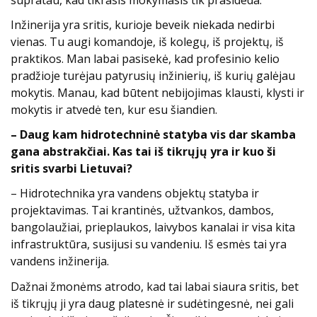
Inžinerija yra sritis, kurioje beveik niekada nedirbi
vienas. Tu augi komandoje, iš kolegų, iš projektų, iš
praktikos. Man labai pasisekė, kad profesinio kelio
pradžioje turėjau patyrusių inžinierių, iš kurių galėjau
mokytis. Manau, kad būtent nebijojimas klausti, klysti ir
mokytis ir atvedė ten, kur esu šiandien.
– Daug kam hidrotechninė statyba vis dar skamba
gana abstrakčiai. Kas tai iš tikrųjų yra ir kuo ši
sritis svarbi Lietuvai?
– Hidrotechnika yra vandens objektų statyba ir
projektavimas. Tai krantinės, užtvankos, dambos,
bangolaužiai, prieplaukos, laivybos kanalai ir visa kita
infrastruktūra, susijusi su vandeniu. Iš esmės tai yra
vandens inžinerija.
Dažnai žmonėms atrodo, kad tai labai siaura sritis, bet
iš tikrųjų ji yra daug platesnė ir sudėtingesnė, nei gali