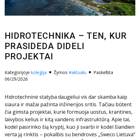
HIDROTECHNIKA – TEN, KUR
PRASIDEDA DIDELI
PROJEKTAI
Kategorijoje
kolegija
Žymos
#aktualu
Paskelbta
06/29/2026
Hidrotechninė statyba daugeliui vis dar skamba kaip
siaura ir mažai pažinta inžinerijos sritis. Tačiau būtent
čia gimsta projektai, kurie formuoja uostus, krantines,
laivybos kelius ir kitą vandens infrastruktūrą. Apie tai,
kodėl pasirinko šią kryptį, kuo ji svarbi ir kodėl šiandien
verta ją rinktis – pokalbis su bendrovės „Sweco Lietuva“