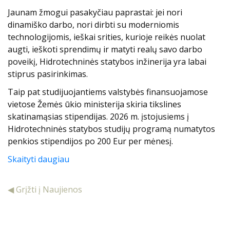
Jaunam žmogui pasakyčiau paprastai: jei nori
dinamiško darbo, nori dirbti su moderniomis
technologijomis, ieškai srities, kurioje reikės nuolat
augti, ieškoti sprendimų ir matyti realų savo darbo
poveikį, Hidrotechninės statybos inžinerija yra labai
stiprus pasirinkimas.
Taip pat studijuojantiems valstybės finansuojamose
vietose Žemės ūkio ministerija skiria tikslines
skatinamąsias stipendijas. 2026 m. įstojusiems į
Hidrotechninės statybos studijų programą numatytos
penkios stipendijos po 200 Eur per mėnesį.
Skaityti daugiau
◀ Grįžti į Naujienos