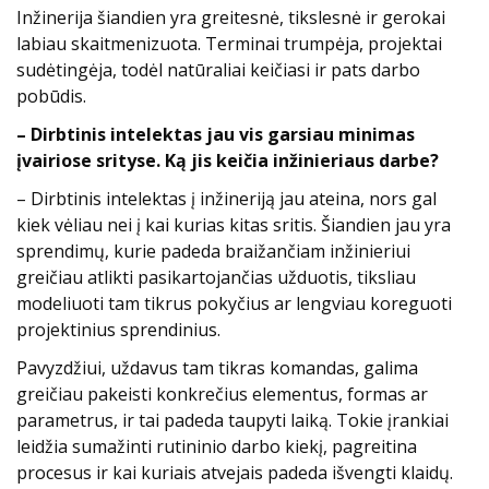
Inžinerija šiandien yra greitesnė, tikslesnė ir gerokai
labiau skaitmenizuota. Terminai trumpėja, projektai
sudėtingėja, todėl natūraliai keičiasi ir pats darbo
pobūdis.
– Dirbtinis intelektas jau vis garsiau minimas
įvairiose srityse. Ką jis keičia inžinieriaus darbe?
– Dirbtinis intelektas į inžineriją jau ateina, nors gal
kiek vėliau nei į kai kurias kitas sritis. Šiandien jau yra
sprendimų, kurie padeda braižančiam inžinieriui
greičiau atlikti pasikartojančias užduotis, tiksliau
modeliuoti tam tikrus pokyčius ar lengviau koreguoti
projektinius sprendinius.
Pavyzdžiui, uždavus tam tikras komandas, galima
greičiau pakeisti konkrečius elementus, formas ar
parametrus, ir tai padeda taupyti laiką. Tokie įrankiai
leidžia sumažinti rutininio darbo kiekį, pagreitina
procesus ir kai kuriais atvejais padeda išvengti klaidų.