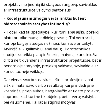
projektavimo įmonių iki statybos rangovų, savivaldos
ar infrastruktūros valdymo sektoriaus.
– Kodėl jaunam žmogui verta rinktis būtent
hidrotechninės statybos inžineriją?
– Todėl, kad tai specialybė, kuri turi labai aiškų poreikį,
platų pritaikomumą ir didelę prasmę. Tai nėra sritis,
kurioje baigęs studijas nežinosi, kur save pritaikyti.
Atvirkščiai – galimybių labai daug. Hidrotechnikos
studijos suteikia platų inžinerinį matymą, kuris leidžia
dirbti ne tik vandens infrastruktūros projektuose, bet ir
bendrojoje statyboje, projektų valdyme, savivaldoje ar
konsultacinėje veikloje.
Dar vienas svarbus dalykas – šioje profesijoje labai
aiškiai matai savo darbo rezultatą. Kai prisidedi prie
krantinės, prieplaukos, bangolaužio ar uosto projekto,
supranti, kad kuri ne tik objektą, bet ir vertę valstybei
bei visuomenei. Tai labai stiprus motyvas.