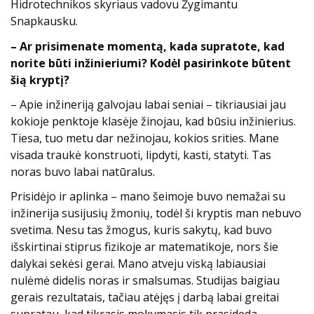
Hidrotechnikos skyriaus vadovu Žygimantu
Snapkausku.
– Ar prisimenate momentą, kada supratote, kad
norite būti inžinieriumi? Kodėl pasirinkote būtent
šią kryptį?
– Apie inžineriją galvojau labai seniai – tikriausiai jau
kokioje penktoje klasėje žinojau, kad būsiu inžinierius.
Tiesa, tuo metu dar nežinojau, kokios srities. Mane
visada traukė konstruoti, lipdyti, kasti, statyti. Tas
noras buvo labai natūralus.
Prisidėjo ir aplinka – mano šeimoje buvo nemažai su
inžinerija susijusių žmonių, todėl ši kryptis man nebuvo
svetima. Nesu tas žmogus, kuris sakytų, kad buvo
išskirtinai stiprus fizikoje ar matematikoje, nors šie
dalykai sekėsi gerai. Mano atveju viską labiausiai
nulėmė didelis noras ir smalsumas. Studijas baigiau
gerais rezultatais, tačiau atėjęs į darbą labai greitai
supratau, kad tikrasis mokymasis tik prasideda.